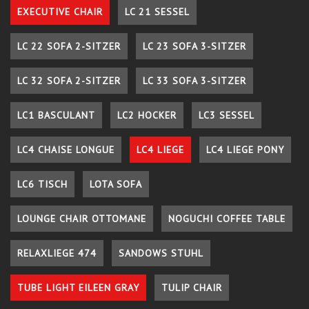
EXECUTIVE CHAIR
LC 21 SESSEL
LC 22 SOFA 2-SITZER
LC 23 SOFA 3-SITZER
LC 32 SOFA 2-SITZER
LC 33 SOFA 3-SITZER
LC1 BASCULANT
LC2 HOCKER
LC3 SESSEL
LC4 CHAISE LONGUE
LC4 LIEGE
LC4 LIEGE PONY
LC6 TISCH
LOTA SOFA
LOUNGE CHAIR OTTOMANE
NOGUCHI COFFEE TABLE
RELAXLIEGE 474
SANDOWS STUHL
TUBE LIGHT EILEEN GRAY
TULIP CHAIR