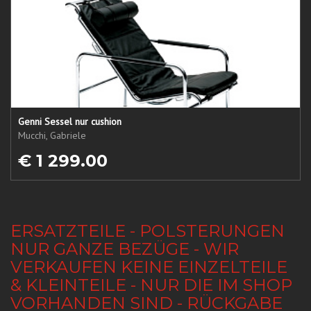
Genni Sessel nur cushion
Mucchi, Gabriele
€ 1 299.00
ERSATZTEILE - POLSTERUNGEN
NUR GANZE BEZÜGE - WIR
VERKAUFEN KEINE EINZELTEILE
& KLEINTEILE - NUR DIE IM SHOP
VORHANDEN SIND - RÜCKGABE