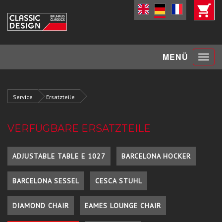
Toggle
MENÜ
navigat
Service
Ersatzteile
VERFÜGBARE ERSATZTEILE
ADJUSTABLE TABLE E 1027
BARCELONA HOCKER
BARCELONA SESSEL
CESCA STUHL
DIAMOND CHAIR
EAMES LOUNGE CHAIR