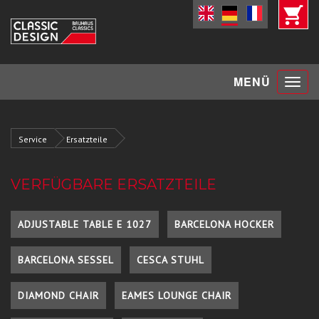
Toggle
MENÜ
navigat
Service
Ersatzteile
VERFÜGBARE ERSATZTEILE
ADJUSTABLE TABLE E 1027
BARCELONA HOCKER
BARCELONA SESSEL
CESCA STUHL
DIAMOND CHAIR
EAMES LOUNGE CHAIR