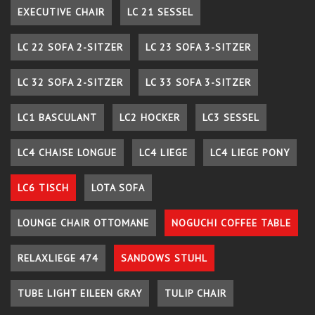
EXECUTIVE CHAIR
LC 21 SESSEL
LC 22 SOFA 2-SITZER
LC 23 SOFA 3-SITZER
LC 32 SOFA 2-SITZER
LC 33 SOFA 3-SITZER
LC1 BASCULANT
LC2 HOCKER
LC3 SESSEL
LC4 CHAISE LONGUE
LC4 LIEGE
LC4 LIEGE PONY
LC6 TISCH
LOTA SOFA
LOUNGE CHAIR OTTOMANE
NOGUCHI COFFEE TABLE
RELAXLIEGE 474
SANDOWS STUHL
TUBE LIGHT EILEEN GRAY
TULIP CHAIR