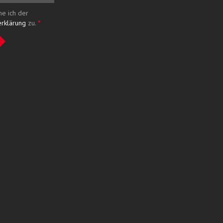
me ich der
erklärung
zu.
*