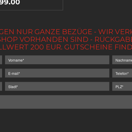
99.00
GEN NUR GANZE BEZÜGE - WIR VER
IM SHOP VORHANDEN SIND - RÜCKGA
LLWERT 200 EUR. GUTSCHEINE FI