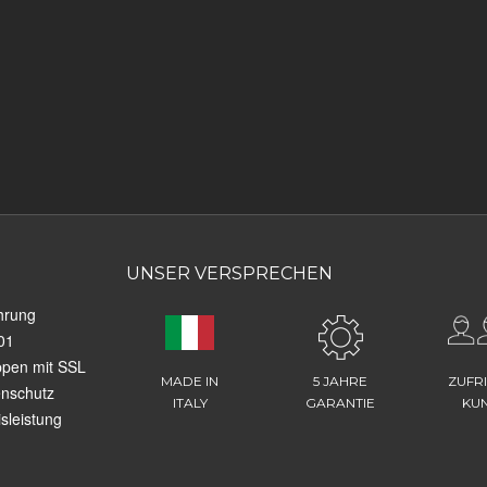
UNSER VERSPRECHEN
hrung
01
ppen mit SSL
MADE IN
5 JAHRE
ZUFR
enschutz
ITALY
GARANTIE
KU
sleistung