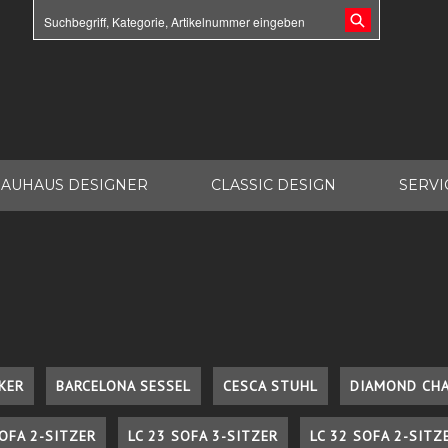
AUHAUS DESIGNER
CLASSIC DESIGN
SERVI
KER
BARCELONA SESSEL
CESCA STUHL
DIAMOND CHA
SOFA 2-SITZER
LC 23 SOFA 3-SITZER
LC 32 SOFA 2-SITZ