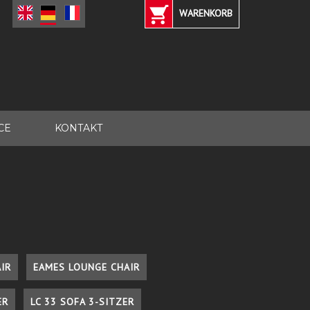
WARENKORB
CE
KONTAKT
IR
EAMES LOUNGE CHAIR
ER
LC 33 SOFA 3-SITZER