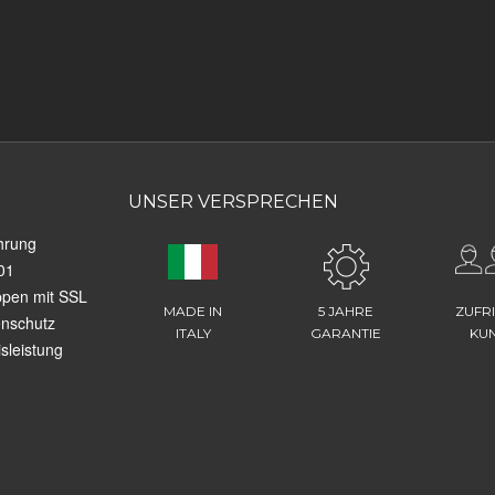
UNSER VERSPRECHEN
hrung
01
ppen mit SSL
MADE IN
5 JAHRE
ZUFR
enschutz
ITALY
GARANTIE
KU
sleistung