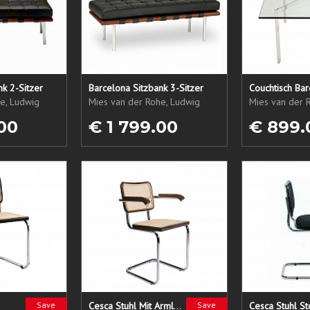
nk 2-Sitzer
Barcelona Sitzbank 3-Sitzer
Couchtisch Ba
e, Ludwig
Mies van der Rohe, Ludwig
Mies van der 
00
€ 1 799.00
€ 899.
Save
Cesca Stuhl Mit Armlehnen
Save
Cesca Stuhl St