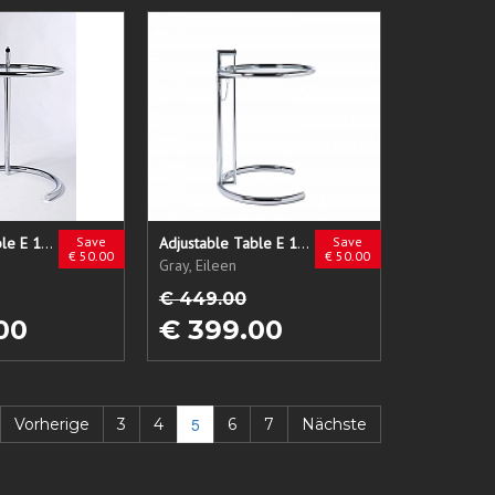
Adjustable Table E 1027
Save
Adjustable Table E 1027
Save
€ 50.00
€ 50.00
Gray, Eileen
€ 449.00
00
€ 399.00
5
Vorherige
3
4
6
7
Nächste