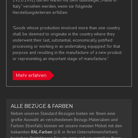
Italy“ versehen werden, wenn sie folgende
Herstellungskriterien erfüllen:
"Goods whose production involved more than one country
shall be deemed to originate in the country where they
underwent their last, substantial, economically justified
processing or working in an undertaking equipped for that
purpose and resulting in the manufacture of a new product
or representing an important stage of manufacture."
Mehr erfahren
ALLE BEZÜGE & FARBEN
Neben unseren Standard-Bezügen bieten wir Ihnen eine
große Auswahl an verschiedenen Bezugs-Materialien und
Farben. Ebenfalls können wir unsere meisten Möbel mit den
bekannten
RAL-Farben
(z.B. in Ihren Unternehmensfarben)
beziehen. Kontaktieren Sie uns gern und wir erstellen Ihnen