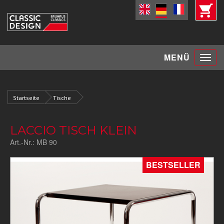
Toggle
MENÜ
navigat
Startseite
Tische
LACCIO TISCH KLEIN
Art.-Nr.:
MB 90
BESTSELLER