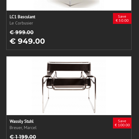
LC1 Basculant
Save
€ 50.00
Le Corbusier
€ 999.00
€ 949.00
Wassily Stuhl
Save
€ 100.00
Breuer, Marcel
€ 1 199.00