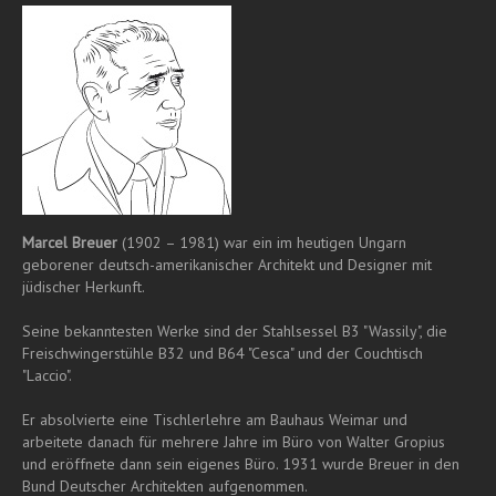
Marcel Breuer
(1902 – 1981) war ein im heutigen Ungarn
geborener deutsch-amerikanischer Architekt und Designer mit
jüdischer Herkunft.
Seine bekanntesten Werke sind der Stahlsessel B3 "Wassily", die
Freischwingerstühle B32 und B64 "Cesca" und der Couchtisch
"Laccio".
Er absolvierte eine Tischlerlehre am Bauhaus Weimar und
arbeitete danach für mehrere Jahre im Büro von Walter Gropius
und eröffnete dann sein eigenes Büro. 1931 wurde Breuer in den
Bund Deutscher Architekten aufgenommen.