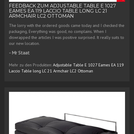
FEEDBACK ZUM ADJUSTABLE TABLE E 1027
EAMES EA 119 LACCIO TABLE LONG LC 21
ARMCHAIR LC2 OTTOMAN
The lorry with the ordered goods came today and I checked the
packaging, Everything was good, no complains. When I
diswrapped the articles I was positive surprised. It really suits to
our new location.
- Mr Staat
Mehr zu den Produkten:
Adjustable Table E 1027
Eames EA 119
Laccio Table long
LC 21 Armchair
LC2 Ottoman