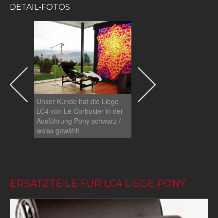
DETAIL-FOTOS
Hier sehen Sie im
Vordergrund die LC4 Lie
Unser Kunde hat die Liege
Pony. Armchair und Sof
LC4 von Le Corbusier in der
und weitere Bauhaus M
Ausführung Pony schwarz /
weiss gewählt.
ERSATZTEILE FÜR LC4 LIEGE PONY