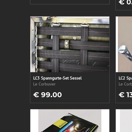
€ 0
LC3 Spanngurte-Set Sessel
LC2 Sp
Le Corbusier
Le Corb
€ 99.00
€ 1