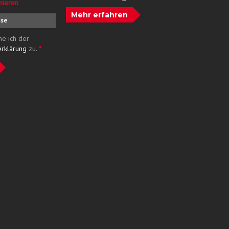
nieren
Mehr erfahren
me ich der
erklärung
zu.
*