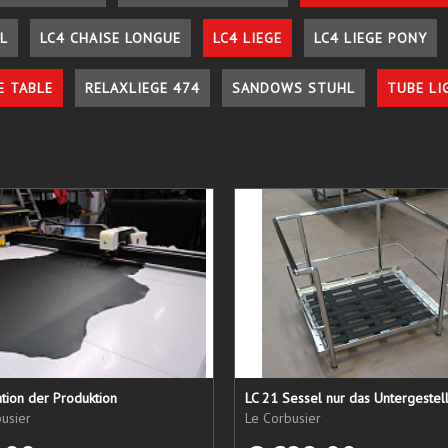
L
LC4 CHAISE LONGUE
LC4 LIEGE
LC4 LIEGE PONY
E TABLE
RELAXLIEGE 474
SANDOWS STUHL
TUBE LI
tion der Produktion
usier
Le Corbusier