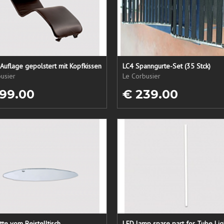
Auflage gepolstert mit Kopfkissen
LC4 Spanngurte-Set (35 Stck)
usier
Le Corbusier
99.00
€ 239.00
tte vom Beistelltisch
LED lamp spare part for Tube Lig