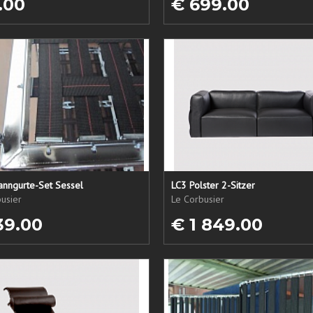
.00
€ 699.00
anngurte-Set Sessel
LC3 Polster 2-Sitzer
usier
Le Corbusier
39.00
€ 1 849.00