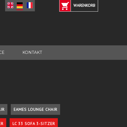
WARENKORB
CE
KONTAKT
IR
EAMES LOUNGE CHAIR
ER
LC 33 SOFA 3-SITZER