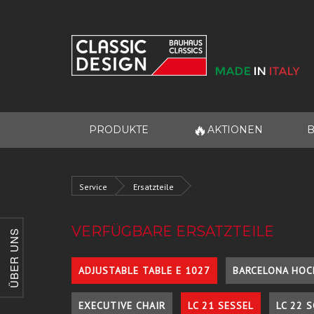
🔥
PRODUKTE
AKTIONEN
B
Service
Ersatzteile
VERFÜGBARE ERSATZTEILE
ÜBER UNS
ADJUSTABLE TABLE E 1027
BARCELONA HOC
EXECUTIVE CHAIR
LC 21 SESSEL
LC 22 