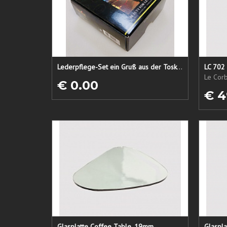
Lederpflege-Set ein Gruß aus der Toskana...
LC 702 
Le Corb
€ 0.00
€ 4
Glasplatte Coffee Table, 19mm
Glaspla