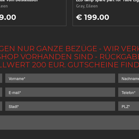
ileen
Gray, Eileen
9.00
€ 199.00
GEN NUR GANZE BEZÜGE - WIR VER
IM SHOP VORHANDEN SIND - RÜCKGA
LLWERT 200 EUR. GUTSCHEINE FI