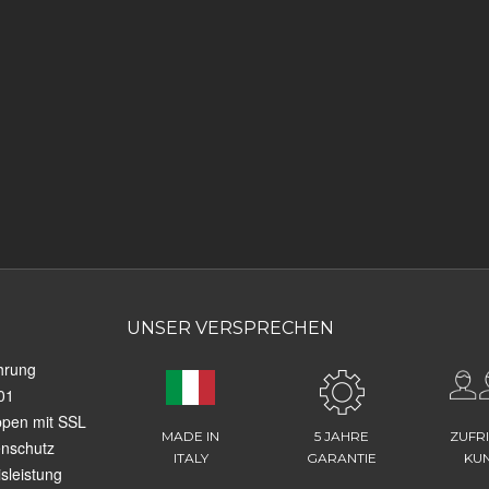
UNSER VERSPRECHEN
hrung
01
ppen mit SSL
MADE IN
5 JAHRE
ZUFR
enschutz
ITALY
GARANTIE
KU
sleistung