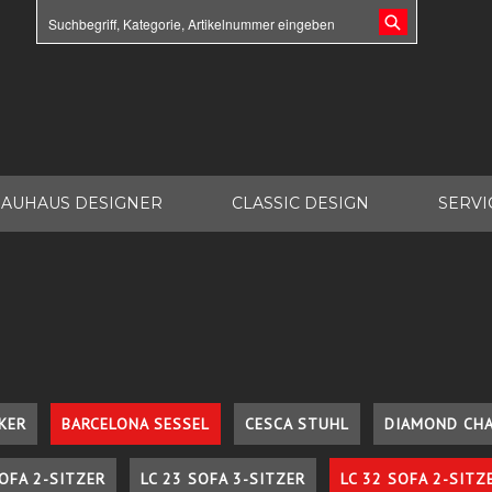
AUHAUS DESIGNER
CLASSIC DESIGN
SERVI
KER
BARCELONA SESSEL
CESCA STUHL
DIAMOND CHA
SOFA 2-SITZER
LC 23 SOFA 3-SITZER
LC 32 SOFA 2-SITZ