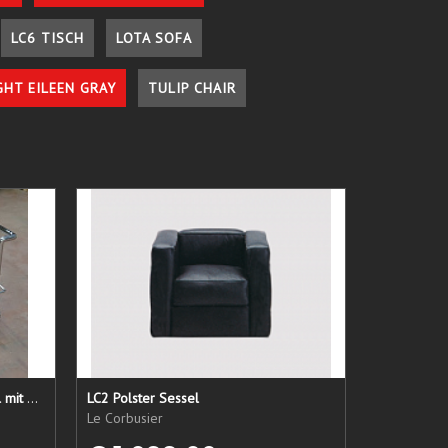
LC6 TISCH
LOTA SOFA
GHT EILEEN GRAY
TULIP CHAIR
LC 21 Sessel nur das Untergestell mit elastischen Straps
LC2 Polster Sessel
Le Corbusier