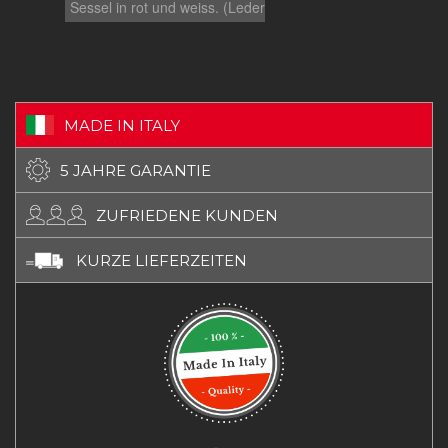
Sessel in rot und weiss. (Lederqualität Anilin)
für se
beson
MADE IN ITALY
5 JAHRE GARANTIE
ZUFRIEDENE KUNDEN
KURZE LIEFERZEITEN