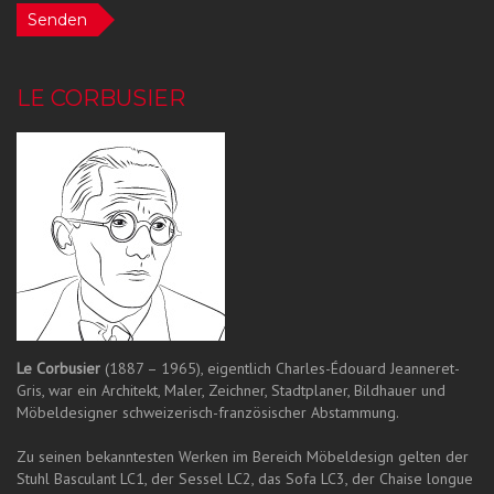
Senden
LE CORBUSIER
Le Corbusier
(1887 – 1965), eigentlich Charles-Édouard Jeanneret-
Gris, war ein Architekt, Maler, Zeichner, Stadtplaner, Bildhauer und
Möbeldesigner schweizerisch-französischer Abstammung.
Zu seinen bekanntesten Werken im Bereich Möbeldesign gelten der
Stuhl Basculant LC1, der Sessel LC2, das Sofa LC3, der Chaise longue