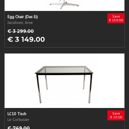
Egg Chair (Das Ei)
Save
€ 150.00
Jacobsen, Arne
€ 3 299.00
€ 3 149.00
LC10 Tisch
Save
€ 20.00
Le Corbusier
€ 769.00