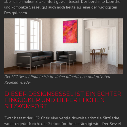
aber einen hohen Sitzkomfort gewährleistet. Der berühmte kubische
und kompakte Sessel gilt auch noch heute als eine der wichtigsten
Designikonen.
Der LC2 Sessel findet sich in vielen öffentlichen und privaten
Räumen wieder
DIESER DESIGNSESSEL IST EIN ECHTER
HINGUCKER UND LIEFERT HOHEN
SITZKOMFORT
Zwar besitzt der LC2 Chair eine vergleichsweise schmale Sitzfläche,
wodurch jedoch nicht der Sitzkomfort beeinträchtigt wird. Der Sessel