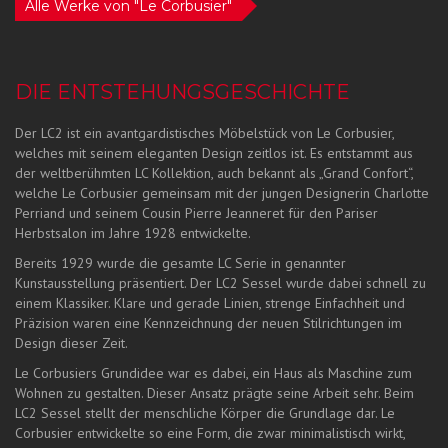
Alle Werke von "Le Corbusier"
DIE ENTSTEHUNGSGESCHICHTE
Der LC2 ist ein avantgardistisches Möbelstück von Le Corbusier,
welches mit seinem eleganten Design zeitlos ist. Es entstammt aus
der weltberühmten LC Kollektion, auch bekannt als „Grand Confort“,
welche Le Corbusier gemeinsam mit der jungen Designerin Charlotte
Perriand und seinem Cousin Pierre Jeanneret für den Pariser
Herbstsalon im Jahre 1928 entwickelte.
Bereits 1929 wurde die gesamte LC Serie in genannter
Kunstausstellung präsentiert. Der LC2 Sessel wurde dabei schnell zu
einem Klassiker. Klare und gerade Linien, strenge Einfachheit und
Präzision waren eine Kennzeichnung der neuen Stilrichtungen im
Design dieser Zeit.
Le Corbusiers Grundidee war es dabei, ein Haus als Maschine zum
Wohnen zu gestalten. Dieser Ansatz prägte seine Arbeit sehr. Beim
LC2 Sessel stellt der menschliche Körper die Grundlage dar. Le
Corbusier entwickelte so eine Form, die zwar minimalistisch wirkt,