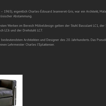
– 1965), eigentlich Charles-Édouard Jeanneret-Gris, war ein Architekt, Mal
nzösischer Abstammung.
sten Werken im Bereich Möbeldesign gelten der Stuhl Basculant LC1, der S
sch LC6 und der Drehstuhl LC7.
der bedeutendsten Architekten und Designer des 20. Jahrhunderts. Das Pseu
inen Lehrmeister Charles l'Eplattenier.