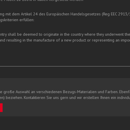
ung mit dem Artikel 24 des Europäischen Handelsgesetzes (Reg EEC 2913/
skriterien erfüllen:
y shall be deemed to originate in the country where they underwent their l
nd resulting in the manufacture of a new product or representing an impor
e große Auswahl an verschiedenen Bezugs-Materialien und Farben. Ebenfa
n) beziehen. Kontaktieren Sie uns gern und wir erstellen Ihnen ein individ