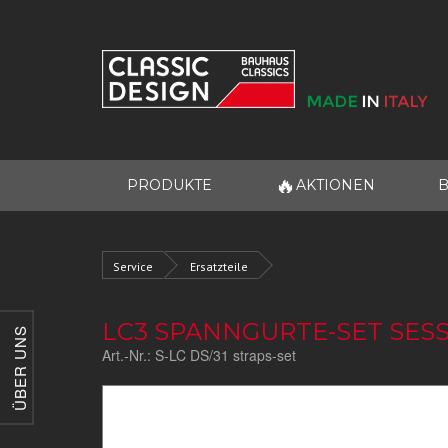
🔥
PRODUKTE
AKTIONEN
B
Service
Ersatzteile
LC3 SPANNGURTE-SET SES
ÜBER UNS
Art.-Nr.:
S-LC DS/31 straps-set