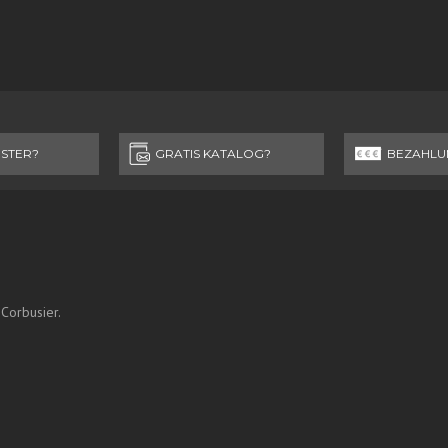
STER?
GRATIS KATALOG?
BEZAHLU
 Corbusier.