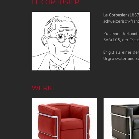
LE CORBUSIER
Le Corbusier
(1887 
schweizerisch-fra
Zu seinen bekannte
Sofa LC5, der Essti
Er gilt als einer 
Urgroßvater und se
WERKE