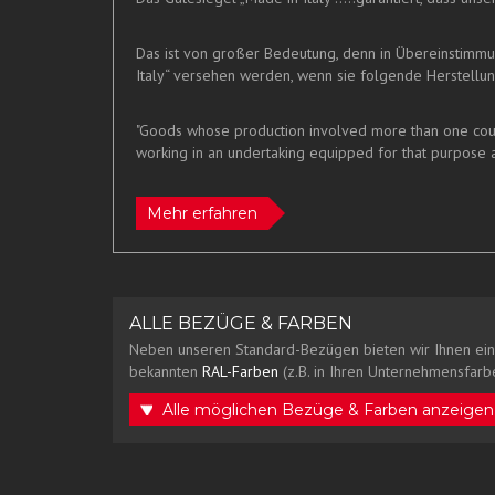
Das ist von großer Bedeutung, denn in Übereinstimm
Italy“ versehen werden, wenn sie folgende Herstellung
"Goods whose production involved more than one countr
working in an undertaking equipped for that purpose a
Mehr erfahren
ALLE BEZÜGE & FARBEN
Neben unseren Standard-Bezügen bieten wir Ihnen ein
bekannten
RAL-Farben
(z.B. in Ihren Unternehmensfarbe
Alle möglichen Bezüge & Farben anzeigen