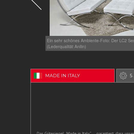
Ein sehr schönes Ambiente-Foto: Der LC2 Sess
(Lederqualität Anilin)
MADE IN ITALY
5
Das Gütesiegel „Made in Italy“.....garantiert, dass un