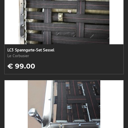
LC3 Spanngurte-Set Sessel
Le Corbusier
€ 99.00