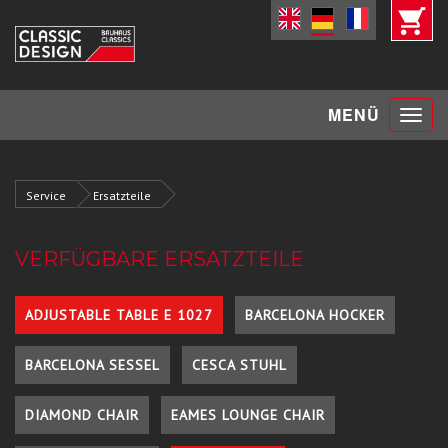
Toggle
MENÜ
navigat
Service
Ersatzteile
VERFÜGBARE ERSATZTEILE
ADJUSTABLE TABLE E 1027
BARCELONA HOCKER
BARCELONA SESSEL
CESCA STUHL
DIAMOND CHAIR
EAMES LOUNGE CHAIR