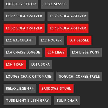
EXECUTIVE CHAIR
LC 21 SESSEL
LC 22 SOFA 2-SITZER
LC 23 SOFA 3-SITZER
LC 32 SOFA 2-SITZER
LC 33 SOFA 3-SITZER
LC1 BASCULANT
LC2 HOCKER
LC3 SESSEL
LC4 CHAISE LONGUE
LC4 LIEGE
LC4 LIEGE PONY
LC6 TISCH
LOTA SOFA
LOUNGE CHAIR OTTOMANE
NOGUCHI COFFEE TABLE
RELAXLIEGE 474
SANDOWS STUHL
TUBE LIGHT EILEEN GRAY
TULIP CHAIR