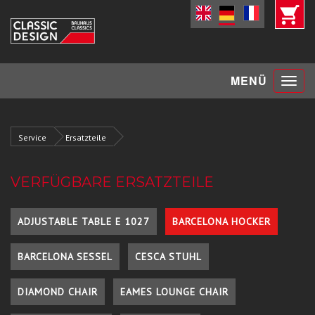
Toggle
MENÜ
navigat
Service
Ersatzteile
VERFÜGBARE ERSATZTEILE
ADJUSTABLE TABLE E 1027
BARCELONA HOCKER
BARCELONA SESSEL
CESCA STUHL
DIAMOND CHAIR
EAMES LOUNGE CHAIR