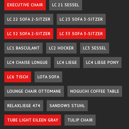
EXECUTIVE CHAIR
LC 21 SESSEL
LC 22 SOFA 2-SITZER
LC 23 SOFA 3-SITZER
LC 32 SOFA 2-SITZER
LC 33 SOFA 3-SITZER
LC1 BASCULANT
LC2 HOCKER
LC3 SESSEL
LC4 CHAISE LONGUE
LC4 LIEGE
LC4 LIEGE PONY
LC6 TISCH
LOTA SOFA
LOUNGE CHAIR OTTOMANE
NOGUCHI COFFEE TABLE
RELAXLIEGE 474
SANDOWS STUHL
TUBE LIGHT EILEEN GRAY
TULIP CHAIR