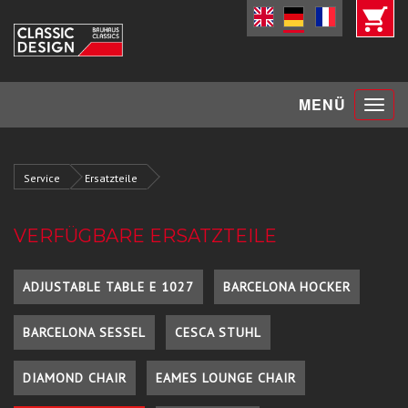
Toggle
MENÜ
navigat
Service
Ersatzteile
VERFÜGBARE ERSATZTEILE
ADJUSTABLE TABLE E 1027
BARCELONA HOCKER
BARCELONA SESSEL
CESCA STUHL
DIAMOND CHAIR
EAMES LOUNGE CHAIR