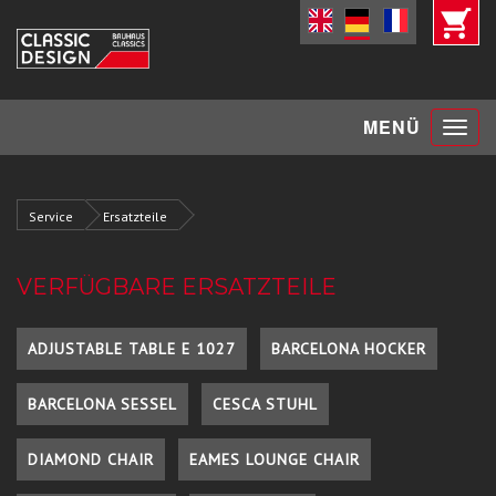
Toggle
MENÜ
navigat
Service
Ersatzteile
VERFÜGBARE ERSATZTEILE
ADJUSTABLE TABLE E 1027
BARCELONA HOCKER
BARCELONA SESSEL
CESCA STUHL
DIAMOND CHAIR
EAMES LOUNGE CHAIR