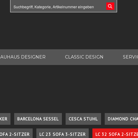
AUHAUS DESIGNER
CLASSIC DESIGN
SERVI
KER
BARCELONA SESSEL
CESCA STUHL
DIAMOND CHA
SOFA 2-SITZER
LC 23 SOFA 3-SITZER
LC 32 SOFA 2-SITZ