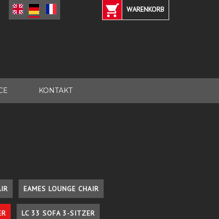
WARENKORB
CE
KONTAKT
IR
EAMES LOUNGE CHAIR
ER
LC 33 SOFA 3-SITZER