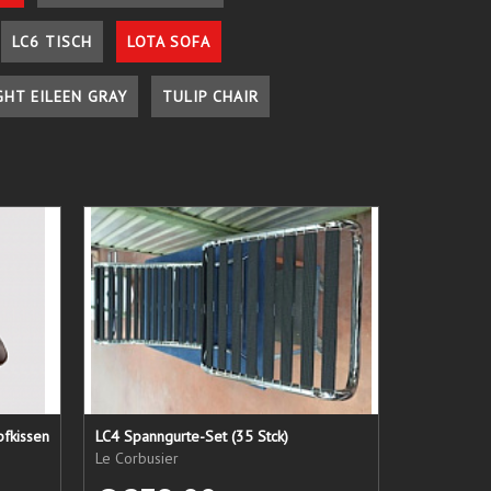
LC6 TISCH
LOTA SOFA
GHT EILEEN GRAY
TULIP CHAIR
pfkissen
LC4 Spanngurte-Set (35 Stck)
Le Corbusier