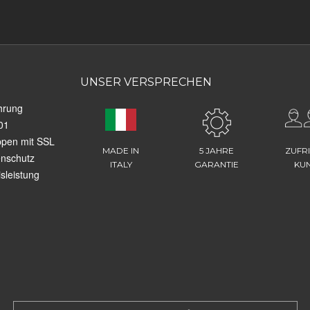
UNSER VERSPRECHEN
hrung
01
ppen mit SSL
MADE IN
5 JAHRE
ZUFR
enschutz
ITALY
GARANTIE
KU
sleistung