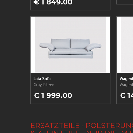
€ 1 849.00
Lota Sofa
Wagenf
Gray, Eileen
Wagenf
€ 1 999.00
€ 1
ERSATZTEILE - POLSTERUN