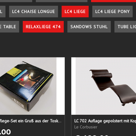
L
LC4 CHAISE LONGUE
LC4 LIEGE
LC4 LIEGE PONY
E TABLE
RELAXLIEGE 474
SANDOWS STUHL
TUBE LI
Lederpflege-Set ein Gruß aus der Toskana...
LC 702 Auflage gepolstert mit Ko
Le Corbusier
.00