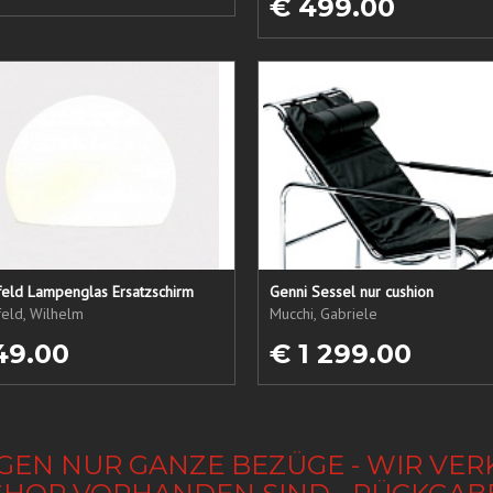
€ 499.00
eld Lampenglas Ersatzschirm
Genni Sessel nur cushion
eld, Wilhelm
Mucchi, Gabriele
49.00
€ 1 299.00
GEN NUR GANZE BEZÜGE - WIR VER