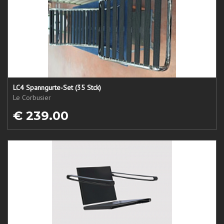
LC4 Spanngurte-Set (35 Stck)
Le Corbusier
€ 239.00