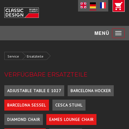
Toggle
MENÜ
navigat
Service
Ersatzteile
VERFÜGBARE ERSATZTEILE
ADJUSTABLE TABLE E 1027
BARCELONA HOCKER
BARCELONA SESSEL
CESCA STUHL
DIAMOND CHAIR
EAMES LOUNGE CHAIR