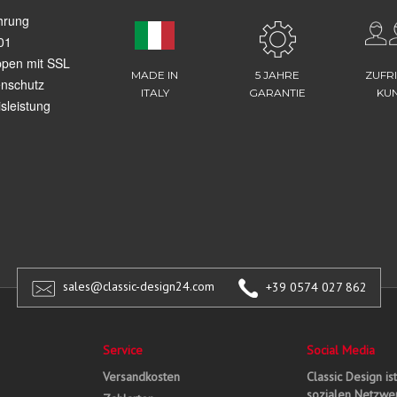
hrung
01
ppen mit SSL
MADE IN
5 JAHRE
ZUFR
enschutz
ITALY
GARANTIE
KU
sleistung
sales@classic-design24.com
+39 0574 027 862
Service
Social Media
Versandkosten
Classic Design is
sozialen Netzwer