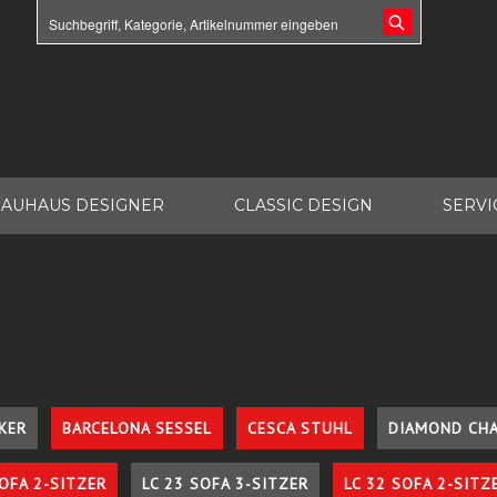
AUHAUS DESIGNER
CLASSIC DESIGN
SERVI
KER
BARCELONA SESSEL
CESCA STUHL
DIAMOND CHA
SOFA 2-SITZER
LC 23 SOFA 3-SITZER
LC 32 SOFA 2-SITZ