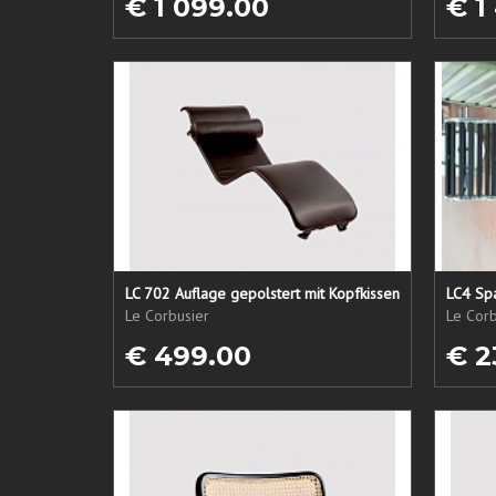
€ 1 099.00
€ 1
LC 702 Auflage gepolstert mit Kopfkissen
LC4 Spa
Le Corbusier
Le Corb
€ 499.00
€ 2