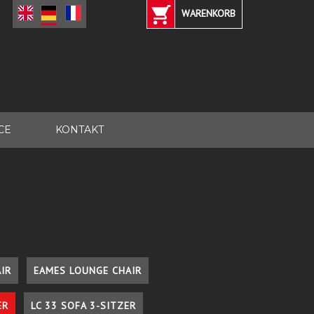
WARENKORB
CE
KONTAKT
IR
EAMES LOUNGE CHAIR
ER
LC 33 SOFA 3-SITZER