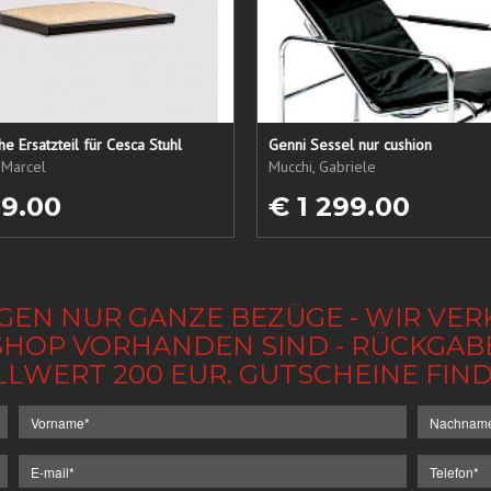
che Ersatzteil für Cesca Stuhl
Genni Sessel nur cushion
 Marcel
Mucchi, Gabriele
19.00
€ 1 299.00
GEN NUR GANZE BEZÜGE - WIR VER
IM SHOP VORHANDEN SIND - RÜCKGA
LLWERT 200 EUR. GUTSCHEINE FI