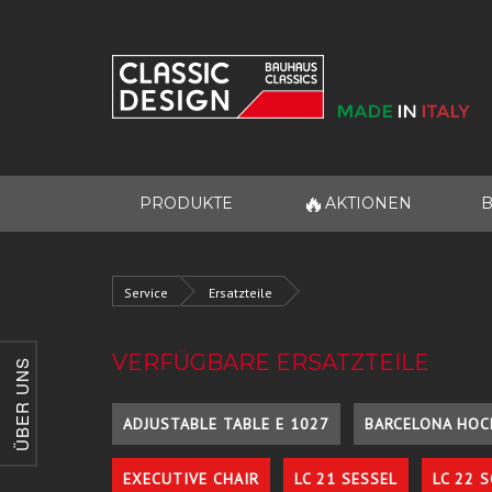
🔥
PRODUKTE
AKTIONEN
B
Service
Ersatzteile
VERFÜGBARE ERSATZTEILE
ÜBER UNS
ADJUSTABLE TABLE E 1027
BARCELONA HOC
EXECUTIVE CHAIR
LC 21 SESSEL
LC 22 