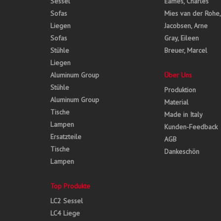
Sessel
Eames, Charles
Sofas
Mies van der Rohe
Liegen
Jacobsen, Arne
Sofas
Gray, Eileen
Stühle
Breuer, Marcel
Liegen
Aluminum Group
Über Uns
Stühle
Produktion
Aluminum Group
Material
Tische
Made in Italy
Lampen
Kunden-Feedback
Ersatzteile
AGB
Tische
Dankeschön
Lampen
Top Produkte
LC2 Sessel
LC4 Liege