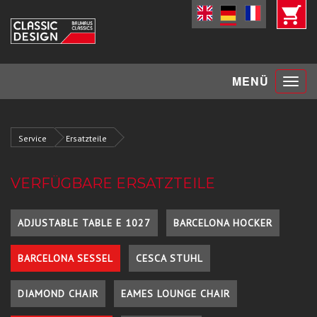
Toggle
MENÜ
navigat
Service
Ersatzteile
VERFÜGBARE ERSATZTEILE
ADJUSTABLE TABLE E 1027
BARCELONA HOCKER
BARCELONA SESSEL
CESCA STUHL
DIAMOND CHAIR
EAMES LOUNGE CHAIR