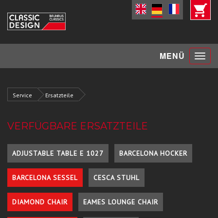
Toggle
MENÜ
navigat
Service
Ersatzteile
VERFÜGBARE ERSATZTEILE
ADJUSTABLE TABLE E 1027
BARCELONA HOCKER
BARCELONA SESSEL
CESCA STUHL
DIAMOND CHAIR
EAMES LOUNGE CHAIR