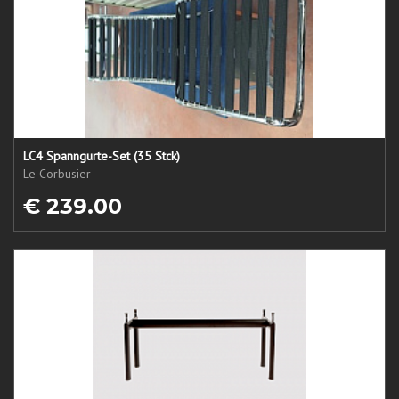
LC4 Spanngurte-Set (35 Stck)
Le Corbusier
€ 239.00