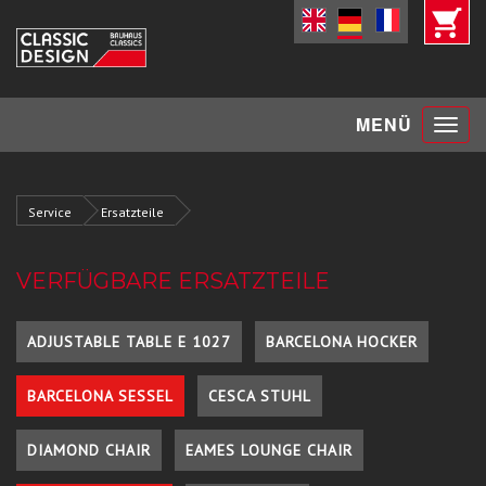
Toggle
MENÜ
navigat
Service
Ersatzteile
VERFÜGBARE ERSATZTEILE
ADJUSTABLE TABLE E 1027
BARCELONA HOCKER
BARCELONA SESSEL
CESCA STUHL
DIAMOND CHAIR
EAMES LOUNGE CHAIR