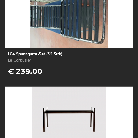
LC4 Spanngurte-Set (35 Stck)
Le Corbusier
€ 239.00