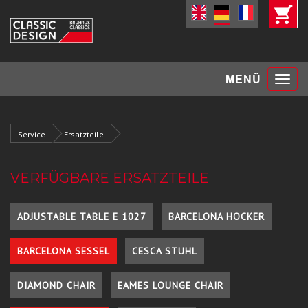
Toggle
MENÜ
navigat
Service
Ersatzteile
VERFÜGBARE ERSATZTEILE
ADJUSTABLE TABLE E 1027
BARCELONA HOCKER
BARCELONA SESSEL
CESCA STUHL
DIAMOND CHAIR
EAMES LOUNGE CHAIR