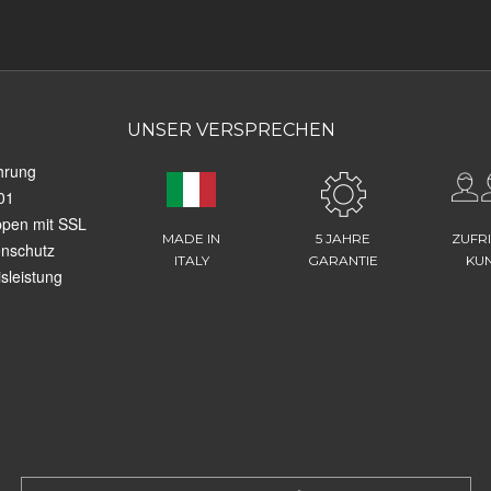
UNSER VERSPRECHEN
hrung
01
ppen mit SSL
MADE IN
5 JAHRE
ZUFR
enschutz
ITALY
GARANTIE
KU
sleistung