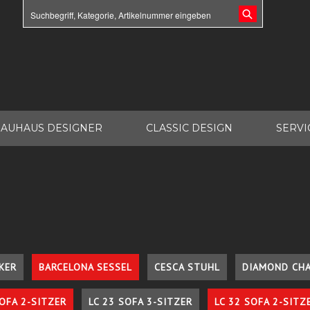
AUHAUS DESIGNER
CLASSIC DESIGN
SERVI
KER
BARCELONA SESSEL
CESCA STUHL
DIAMOND CHA
SOFA 2-SITZER
LC 23 SOFA 3-SITZER
LC 32 SOFA 2-SITZ