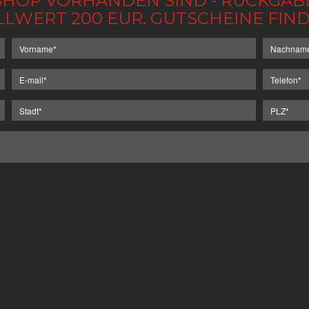
IM SHOP VORHANDEN SIND - RÜCKGA
LLWERT 200 EUR. GUTSCHEINE FI