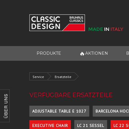
🔥
PRODUKTE
AKTIONEN
B
Service
Ersatzteile
VERFÜGBARE ERSATZTEILE
ÜBER UNS
ADJUSTABLE TABLE E 1027
BARCELONA HOC
EXECUTIVE CHAIR
LC 21 SESSEL
LC 22 