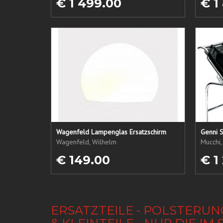
€ 1 499.00
€ 1
Wagenfeld Lampenglas Ersatzschirm
Genni S
Wagenfeld, Wilhelm
Mucchi,
€ 149.00
€ 1
ERSATZTEILE - POLSTERUN