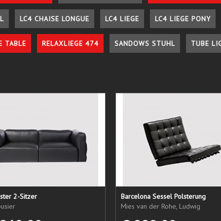
L
LC4 CHAISE LONGUE
LC4 LIEGE
LC4 LIEGE PONY
E TABLE
RELAXLIEGE 474
SANDOWS STUHL
TUBE LI
ster 2-Sitzer
Barcelona Sessel Polsterung
usier
Mies van der Rohe, Ludwig