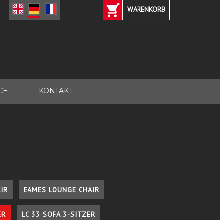
WARENKORB
CE
KONTAKT
IR
EAMES LOUNGE CHAIR
ER
LC 33 SOFA 3-SITZER