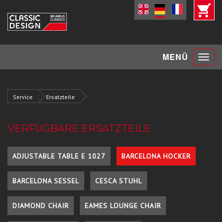
Toggle
MENÜ
navigat
Service
Ersatzteile
VERFÜGBARE ERSATZTEILE
ADJUSTABLE TABLE E 1027
BARCELONA HOCKER
BARCELONA SESSEL
CESCA STUHL
DIAMOND CHAIR
EAMES LOUNGE CHAIR