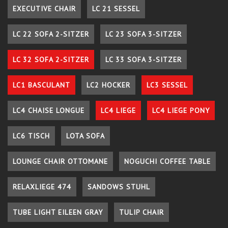
EXECUTIVE CHAIR
LC 21 SESSEL
LC 22 SOFA 2-SITZER
LC 23 SOFA 3-SITZER
LC 32 SOFA 2-SITZER
LC 33 SOFA 3-SITZER
LC1 BASCULANT
LC2 HOCKER
LC3 SESSEL
LC4 CHAISE LONGUE
LC4 LIEGE
LC4 LIEGE PONY
LC6 TISCH
LOTA SOFA
LOUNGE CHAIR OTTOMANE
NOGUCHI COFFEE TABLE
RELAXLIEGE 474
SANDOWS STUHL
TUBE LIGHT EILEEN GRAY
TULIP CHAIR