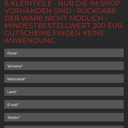
& KLEINTEILE - NUR DIE IM SHOP
VORHANDEN SIND - RÜCKGABE
DER WARE NICHT MÖGLICH -
MINDESTBESTELLWERT 200 EUR.
GUTSCHEINE FINDEN KEINE
ANWENDUNG.