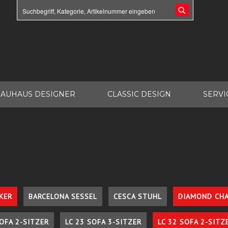
AUHAUS DESIGNER
CLASSIC DESIGN
SERVI
KER
BARCELONA SESSEL
CESCA STUHL
DIAMOND CHA
SOFA 2-SITZER
LC 23 SOFA 3-SITZER
LC 32 SOFA 2-SITZ