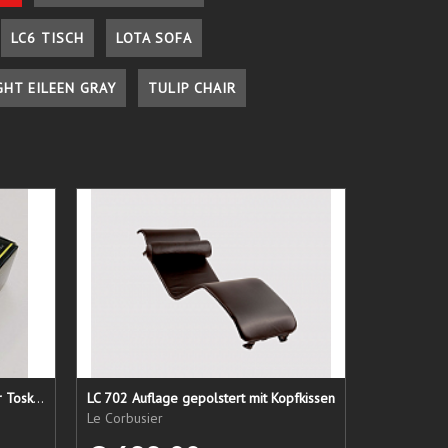
LC6 TISCH
LOTA SOFA
GHT EILEEN GRAY
TULIP CHAIR
Lederpflege-Set ein Gruß aus der Toskana...
LC 702 Auflage gepolstert mit Kopfkissen
Le Corbusier