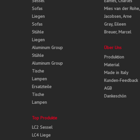
Sessel
Eames, Charles
Sofas
Mies van der Rohe
Liegen
Jacobsen, Arne
Sofas
Gray, Eileen
Stühle
Breuer, Marcel
Liegen
Aluminum Group
Über Uns
Stühle
Produktion
Aluminum Group
Material
Tische
Made in Italy
Lampen
Kunden-Feedback
Ersatzteile
AGB
Tische
Dankeschön
Lampen
Top Produkte
LC2 Sessel
LC4 Liege