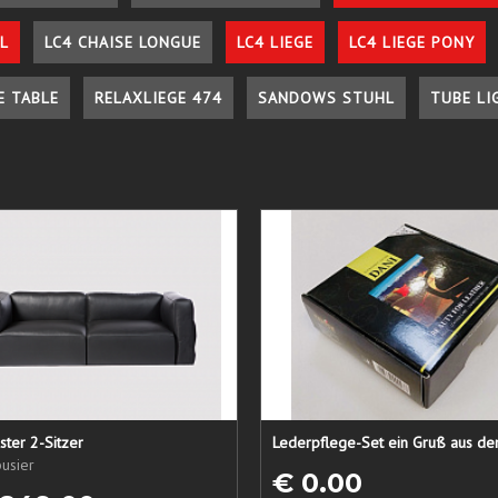
L
LC4 CHAISE LONGUE
LC4 LIEGE
LC4 LIEGE PONY
E TABLE
RELAXLIEGE 474
SANDOWS STUHL
TUBE LI
ster 2-Sitzer
usier
€ 0.00