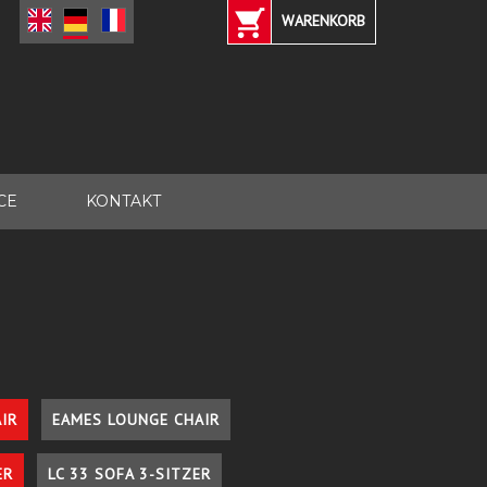
WARENKORB
CE
KONTAKT
IR
EAMES LOUNGE CHAIR
ER
LC 33 SOFA 3-SITZER