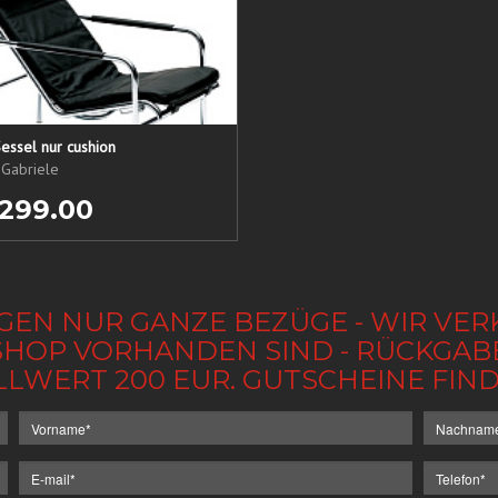
essel nur cushion
 Gabriele
 299.00
GEN NUR GANZE BEZÜGE - WIR VER
IM SHOP VORHANDEN SIND - RÜCKGA
LLWERT 200 EUR. GUTSCHEINE FI