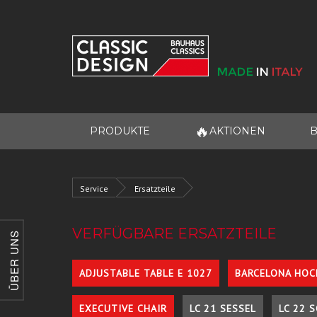
🔥
PRODUKTE
AKTIONEN
B
Service
Ersatzteile
VERFÜGBARE ERSATZTEILE
ÜBER UNS
ADJUSTABLE TABLE E 1027
BARCELONA HOC
EXECUTIVE CHAIR
LC 21 SESSEL
LC 22 