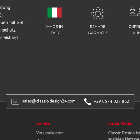
hrung
01
ppen mit SSL
MADE IN
5 JAHRE
ZUFR
enschutz
ITALY
GARANTIE
KU
sleistung
sales@classic-design24.com
+39 0574 027 862
Service
Social Media
Versandkosten
Classic Design is
sozialen Netzwer