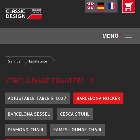
Toggle
MENÜ
navigat
Service
Ersatzteile
VERFÜGBARE ERSATZTEILE
ADJUSTABLE TABLE E 1027
BARCELONA HOCKER
BARCELONA SESSEL
CESCA STUHL
DIAMOND CHAIR
EAMES LOUNGE CHAIR