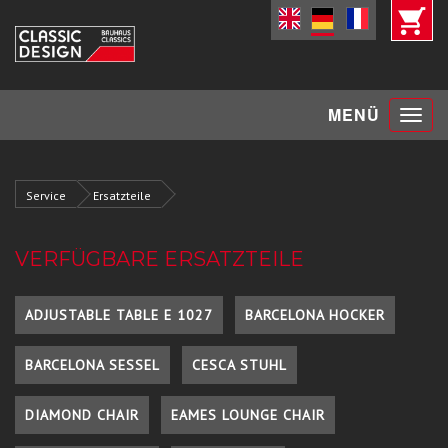
Toggle
MENÜ
navigat
Service
Ersatzteile
VERFÜGBARE ERSATZTEILE
ADJUSTABLE TABLE E 1027
BARCELONA HOCKER
BARCELONA SESSEL
CESCA STUHL
DIAMOND CHAIR
EAMES LOUNGE CHAIR