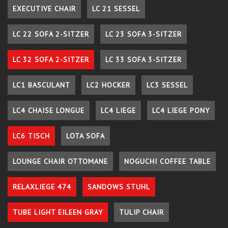
EXECUTIVE CHAIR
LC 21 SESSEL
LC 22 SOFA 2-SITZER
LC 23 SOFA 3-SITZER
LC 32 SOFA 2-SITZER
LC 33 SOFA 3-SITZER
LC1 BASCULANT
LC2 HOCKER
LC3 SESSEL
LC4 CHAISE LONGUE
LC4 LIEGE
LC4 LIEGE PONY
LC6 TISCH
LOTA SOFA
LOUNGE CHAIR OTTOMANE
NOGUCHI COFFEE TABLE
RELAXLIEGE 474
SANDOWS STUHL
TUBE LIGHT EILEEN GRAY
TULIP CHAIR