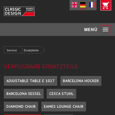
Toggle
MENÜ
navigat
Service
Ersatzteile
VERFÜGBARE ERSATZTEILE
ADJUSTABLE TABLE E 1027
BARCELONA HOCKER
BARCELONA SESSEL
CESCA STUHL
DIAMOND CHAIR
EAMES LOUNGE CHAIR