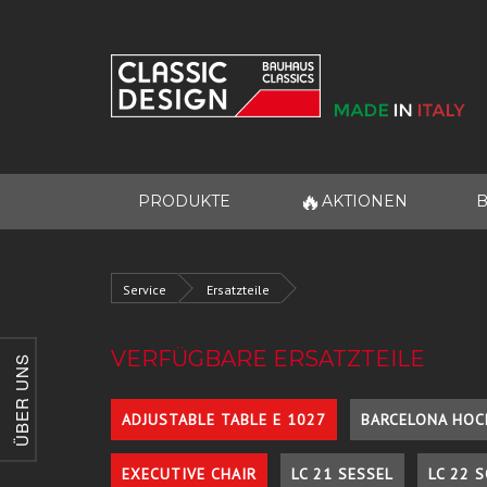
🔥
PRODUKTE
AKTIONEN
B
Service
Ersatzteile
VERFÜGBARE ERSATZTEILE
ÜBER UNS
ADJUSTABLE TABLE E 1027
BARCELONA HOC
EXECUTIVE CHAIR
LC 21 SESSEL
LC 22 