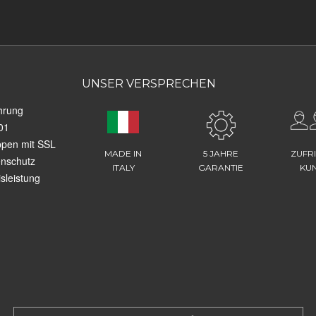
UNSER VERSPRECHEN
hrung
01
ppen mit SSL
MADE IN
5 JAHRE
ZUFR
enschutz
ITALY
GARANTIE
KU
sleistung