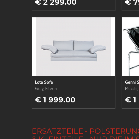
€ 2 299.00
€ 7
Lota Sofa
Genni S
Gray, Eileen
Mucchi,
€ 1 999.00
€ 1
ERSATZTEILE - POLSTERUN