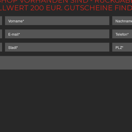
IM SHOP VORHANDEN SIND - RÜCKGA
LLWERT 200 EUR. GUTSCHEINE FI