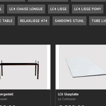
L
LC4 CHAISE LONGUE
LC4 LIEGE
LC4 LIEGE PONY
E TABLE
RELAXLIEGE 474
SANDOWS STUHL
TUBE LI
ergestell
LC6 Glasplatte
usier
Le Corbusier