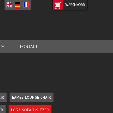
WARENKORB
CE
KONTAKT
IR
EAMES LOUNGE CHAIR
ER
LC 33 SOFA 3-SITZER