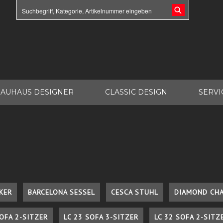
AUHAUS DESIGNER
CLASSIC DESIGN
SERVI
KER
BARCELONA SESSEL
CESCA STUHL
DIAMOND CHA
SOFA 2-SITZER
LC 23 SOFA 3-SITZER
LC 32 SOFA 2-SITZ