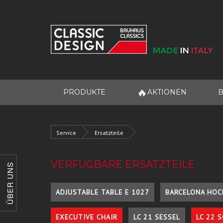
🔥
PRODUKTE
AKTIONEN
B
Service
Ersatzteile
VERFÜGBARE ERSATZTEILE
ÜBER UNS
ADJUSTABLE TABLE E 1027
BARCELONA HOC
EXECUTIVE CHAIR
LC 21 SESSEL
LC 22 