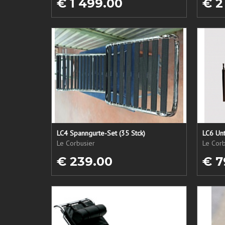
€ 1 499.00
€ 2
LC4 Spanngurte-Set (35 Stck)
LC6 Unt
Le Corbusier
Le Corb
€ 239.00
€ 7