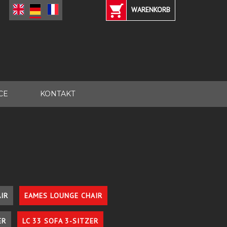
WARENKORB
CE
KONTAKT
IR
EAMES LOUNGE CHAIR
ER
LC 33 SOFA 3-SITZER