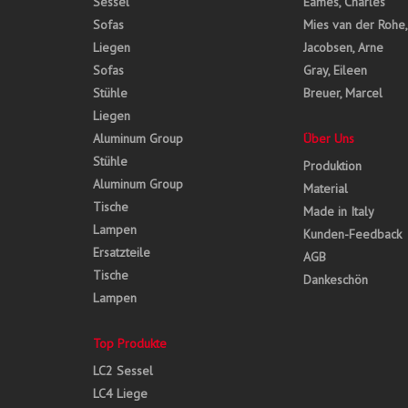
Sessel
Eames, Charles
Sofas
Mies van der Rohe
Liegen
Jacobsen, Arne
Sofas
Gray, Eileen
Stühle
Breuer, Marcel
Liegen
Aluminum Group
Über Uns
Stühle
Produktion
Aluminum Group
Material
Tische
Made in Italy
Lampen
Kunden-Feedback
Ersatzteile
AGB
Tische
Dankeschön
Lampen
Top Produkte
LC2 Sessel
LC4 Liege