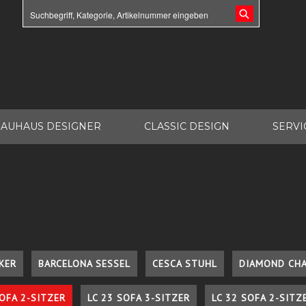
AUHAUS DESIGNER
CLASSIC DESIGN
SERVI
KER
BARCELONA SESSEL
CESCA STUHL
DIAMOND CHA
SOFA 2-SITZER
LC 23 SOFA 3-SITZER
LC 32 SOFA 2-SITZ