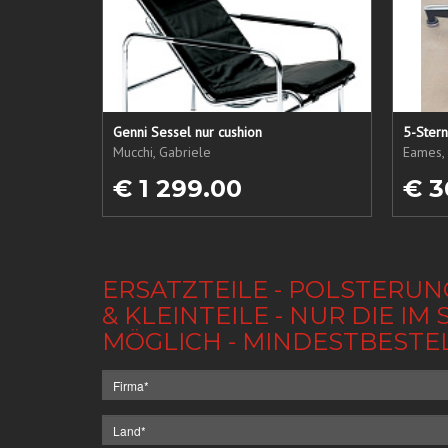
Genni Sessel nur cushion
5-Ster
Mucchi, Gabriele
Eames, 
€ 1 299.00
€ 3
ERSATZTEILE - POLSTERUN
& KLEINTEILE - NUR DIE 
MÖGLICH - MINDESTBESTE