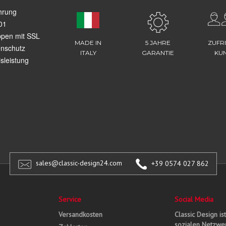
hrung
01
ppen mit SSL
MADE IN
5 JAHRE
ZUFR
enschutz
ITALY
GARANTIE
KU
sleistung
sales@classic-design24.com
+39 0574 027 862
Service
Social Media
Versandkosten
Classic Design is
sozialen Netzwer