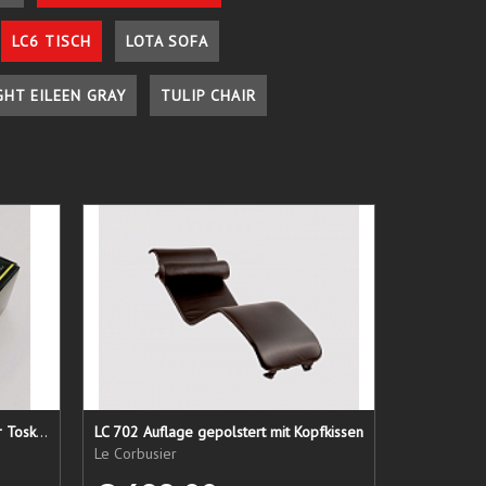
LC6 TISCH
LOTA SOFA
GHT EILEEN GRAY
TULIP CHAIR
Lederpflege-Set ein Gruß aus der Toskana...
LC 702 Auflage gepolstert mit Kopfkissen
Le Corbusier