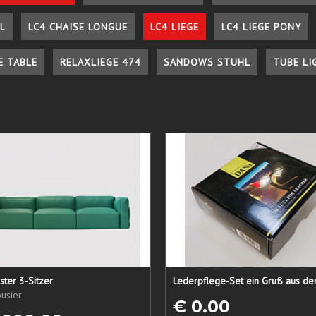
L
LC4 CHAISE LONGUE
LC4 LIEGE
LC4 LIEGE PONY
E TABLE
RELAXLIEGE 474
SANDOWS STUHL
TUBE LI
ster 3-Sitzer
usier
€ 0.00