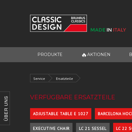
🔥
PRODUKTE
AKTIONEN
B
Service
Ersatzteile
VERFÜGBARE ERSATZTEILE
ÜBER UNS
ADJUSTABLE TABLE E 1027
BARCELONA HOC
EXECUTIVE CHAIR
LC 21 SESSEL
LC 22 