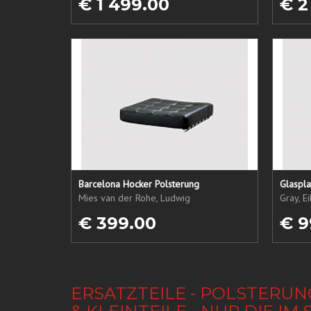
€ 1 499.00
€ 2
Barcelona Hocker Polsterung
Glaspla
Mies van der Rohe, Ludwig
Gray, E
€ 399.00
€ 9
ERSATZTEILE - POLSTERUN