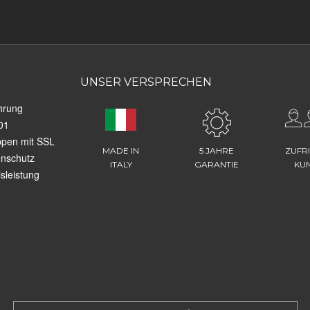
UNSER VERSPRECHEN
hrung
01
ppen mit SSL
MADE IN
5 JAHRE
ZUFR
enschutz
ITALY
GARANTIE
KU
sleistung