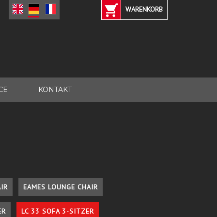
WARENKORB
CE
KONTAKT
IR
EAMES LOUNGE CHAIR
ER
LC 33 SOFA 3-SITZER