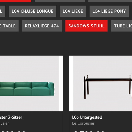
L
LC4 CHAISE LONGUE
LC4 LIEGE
LC4 LIEGE PONY
E TABLE
RELAXLIEGE 474
SANDOWS STUHL
TUBE LI
ster 3-Sitzer
LC6 Untergestell
usier
Le Corbusier