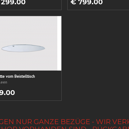
 299.00
€ 799.00
tte vom Beistelltisch
ileen
9.00
GEN NUR GANZE BEZÜGE - WIR VER