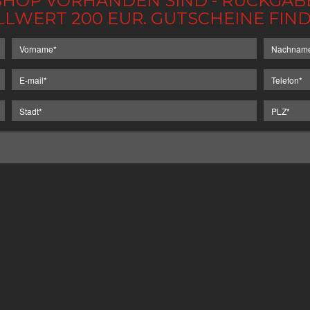
IM SHOP VORHANDEN SIND - RÜCKGA
LLWERT 200 EUR. GUTSCHEINE FI