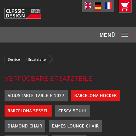
Toggle
MENÜ
navigat
Service
Ersatzteile
VERFÜGBARE ERSATZTEILE
ADJUSTABLE TABLE E 1027
BARCELONA HOCKER
BARCELONA SESSEL
CESCA STUHL
DIAMOND CHAIR
EAMES LOUNGE CHAIR