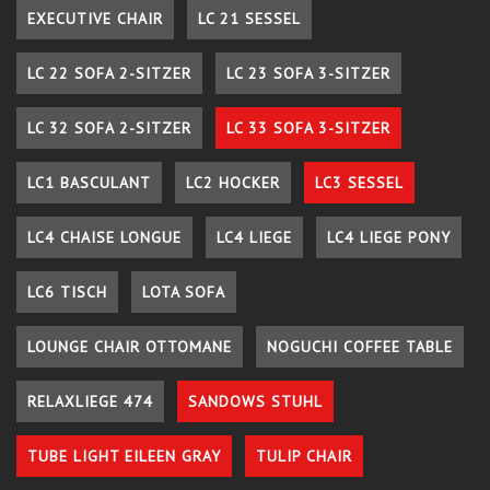
EXECUTIVE CHAIR
LC 21 SESSEL
LC 22 SOFA 2-SITZER
LC 23 SOFA 3-SITZER
LC 32 SOFA 2-SITZER
LC 33 SOFA 3-SITZER
LC1 BASCULANT
LC2 HOCKER
LC3 SESSEL
LC4 CHAISE LONGUE
LC4 LIEGE
LC4 LIEGE PONY
LC6 TISCH
LOTA SOFA
LOUNGE CHAIR OTTOMANE
NOGUCHI COFFEE TABLE
RELAXLIEGE 474
SANDOWS STUHL
TUBE LIGHT EILEEN GRAY
TULIP CHAIR