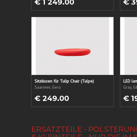
€ 1 249.00
€ 3
Sitzkissen für Tulip Chair (Tulpe)
LED lam
Saarinen, Eero
Gray, E
€ 249.00
€ 1
ERSATZTEILE - POLSTERUN