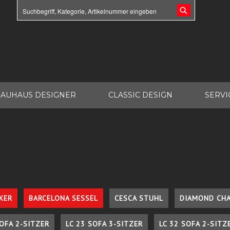
AUHAUS DESIGNER
CLASSIC DESIGN
SERVI
KER
BARCELONA SESSEL
CESCA STUHL
DIAMOND CHA
SOFA 2-SITZER
LC 23 SOFA 3-SITZER
LC 32 SOFA 2-SITZ