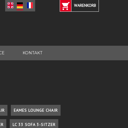
WARENKORB
CE
KONTAKT
IR
EAMES LOUNGE CHAIR
ER
LC 33 SOFA 3-SITZER