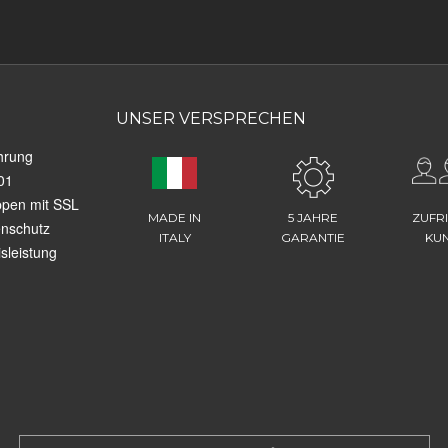
UNSER VERSPRECHEN
hrung
01
ppen mit SSL
MADE IN
5 JAHRE
ZUFR
enschutz
ITALY
GARANTIE
KU
sleistung