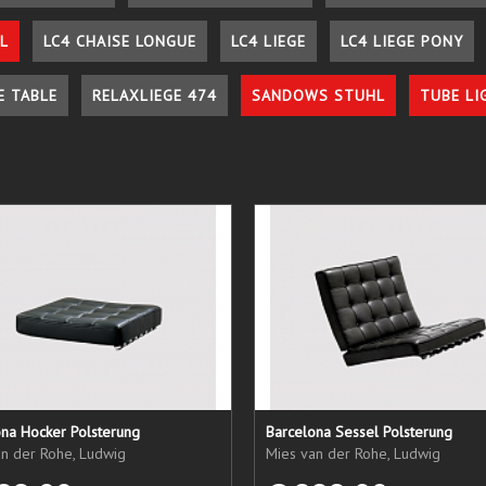
L
LC4 CHAISE LONGUE
LC4 LIEGE
LC4 LIEGE PONY
E TABLE
RELAXLIEGE 474
SANDOWS STUHL
TUBE LI
ona Hocker Polsterung
Barcelona Sessel Polsterung
an der Rohe, Ludwig
Mies van der Rohe, Ludwig