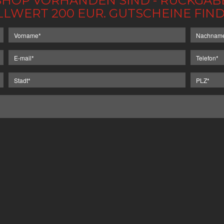
IM SHOP VORHANDEN SIND - RÜCKGA
LLWERT 200 EUR. GUTSCHEINE FI