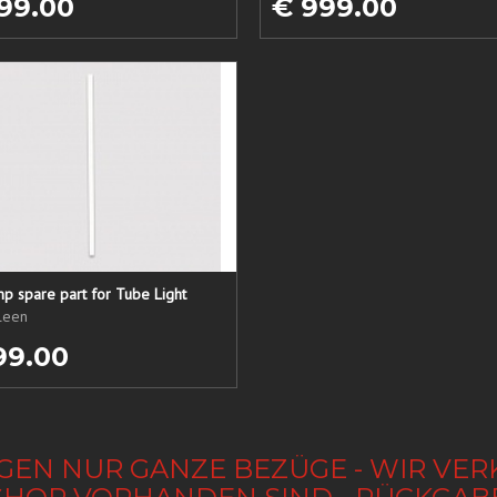
99.00
€ 999.00
p spare part for Tube Light
ileen
99.00
GEN NUR GANZE BEZÜGE - WIR VER