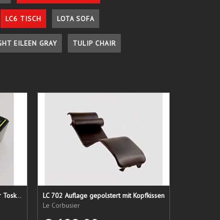
LC6 TISCH
LOTA SOFA
GHT EILEEN GRAY
TULIP CHAIR
Lederpflege-Set ein Gruß aus der Toskana...
LC 702 Auflage gepolstert mit Kopfkissen
Le Corbusier