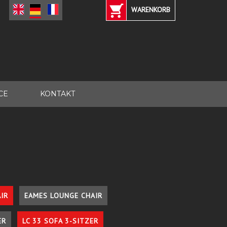
WARENKORB
CE
KONTAKT
IR
EAMES LOUNGE CHAIR
ER
LC 33 SOFA 3-SITZER