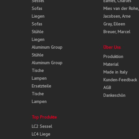
Sessel
Eames, Charles
Sofas
Mies van der Rohe
Liegen
Jacobsen, Arne
Sofas
Gray, Eileen
Stühle
Breuer, Marcel
Liegen
Aluminum Group
Über Uns
Stühle
Produktion
Aluminum Group
Material
Tische
Made in Italy
Lampen
Kunden-Feedback
Ersatzteile
AGB
Tische
Dankeschön
Lampen
Top Produkte
LC2 Sessel
LC4 Liege