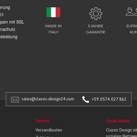
hrung
01
ppen mit SSL
MADE IN
5 JAHRE
ZUFR
enschutz
ITALY
GARANTIE
KU
sleistung
sales@classic-design24.com
+39 0574 027 862
Service
Social Media
Versandkosten
Classic Design is
sozialen Netzwer