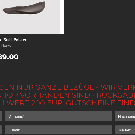
 Stuhl Polster
, Harry
89.00
GEN NUR GANZE BEZÜGE - WIR VER
IM SHOP VORHANDEN SIND - RÜCKGA
LLWERT 200 EUR. GUTSCHEINE FI