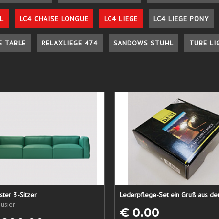
L
LC4 CHAISE LONGUE
LC4 LIEGE
LC4 LIEGE PONY
E TABLE
RELAXLIEGE 474
SANDOWS STUHL
TUBE LI
ster 3-Sitzer
usier
€ 0.00