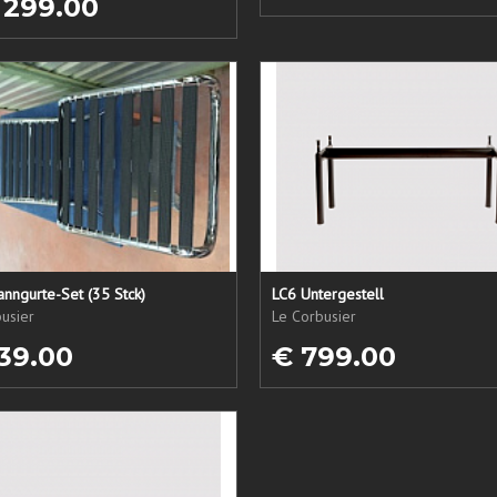
 299.00
nngurte-Set (35 Stck)
LC6 Untergestell
usier
Le Corbusier
39.00
€ 799.00