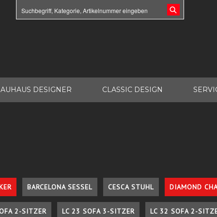
AUHAUS DESIGNER
CLASSIC DESIGN
SERVI
KER
BARCELONA SESSEL
CESCA STUHL
DIAMOND CHA
SOFA 2-SITZER
LC 23 SOFA 3-SITZER
LC 32 SOFA 2-SITZ