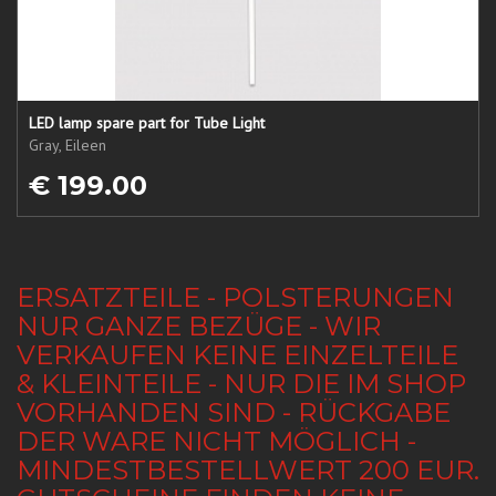
LED lamp spare part for Tube Light
Gray, Eileen
€ 199.00
ERSATZTEILE - POLSTERUNGEN
NUR GANZE BEZÜGE - WIR
VERKAUFEN KEINE EINZELTEILE
& KLEINTEILE - NUR DIE IM SHOP
VORHANDEN SIND - RÜCKGABE
DER WARE NICHT MÖGLICH -
MINDESTBESTELLWERT 200 EUR.