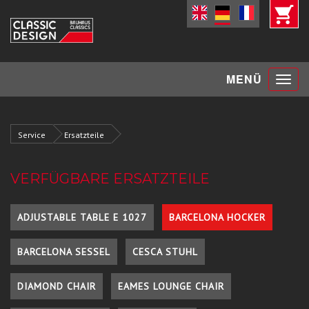
Toggle
MENÜ
navigat
Service
Ersatzteile
VERFÜGBARE ERSATZTEILE
ADJUSTABLE TABLE E 1027
BARCELONA HOCKER
BARCELONA SESSEL
CESCA STUHL
DIAMOND CHAIR
EAMES LOUNGE CHAIR