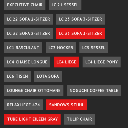
EXECUTIVE CHAIR
LC 21 SESSEL
LC 22 SOFA 2-SITZER
LC 23 SOFA 3-SITZER
LC 32 SOFA 2-SITZER
LC 33 SOFA 3-SITZER
LC1 BASCULANT
LC2 HOCKER
LC3 SESSEL
LC4 CHAISE LONGUE
LC4 LIEGE
LC4 LIEGE PONY
LC6 TISCH
LOTA SOFA
LOUNGE CHAIR OTTOMANE
NOGUCHI COFFEE TABLE
RELAXLIEGE 474
SANDOWS STUHL
TUBE LIGHT EILEEN GRAY
TULIP CHAIR