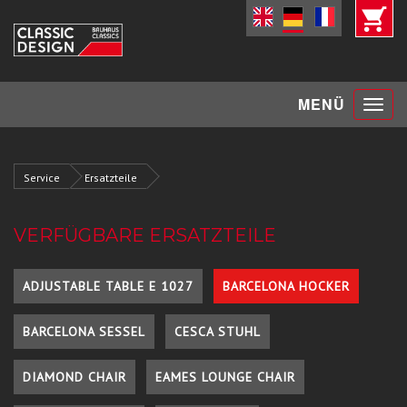
Toggle
MENÜ
navigat
Service
Ersatzteile
VERFÜGBARE ERSATZTEILE
ADJUSTABLE TABLE E 1027
BARCELONA HOCKER
BARCELONA SESSEL
CESCA STUHL
DIAMOND CHAIR
EAMES LOUNGE CHAIR