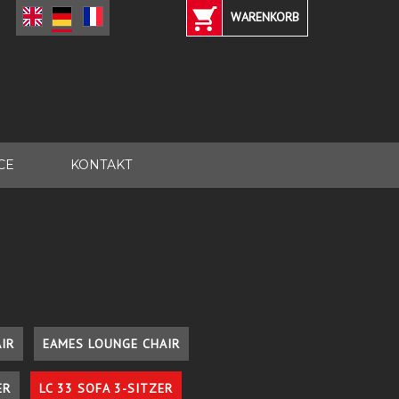
WARENKORB
CE
KONTAKT
IR
EAMES LOUNGE CHAIR
ER
LC 33 SOFA 3-SITZER