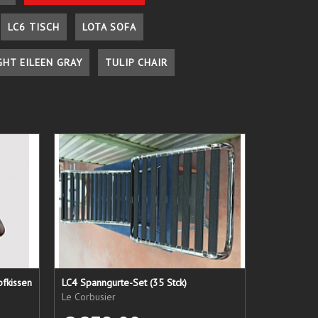
LC6 TISCH
LOTA SOFA
GHT EILEEN GRAY
TULIP CHAIR
pfkissen
LC4 Spanngurte-Set (35 Stck)
Le Corbusier