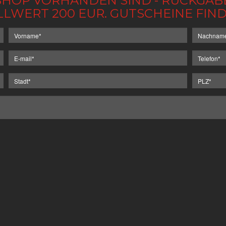
IM SHOP VORHANDEN SIND - RÜCKGA
LLWERT 200 EUR. GUTSCHEINE FI