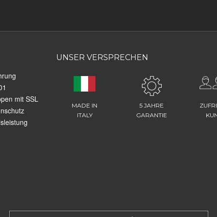
UNSER VERSPRECHEN
hrung
01
ppen mit SSL
MADE IN
5 JAHRE
ZUFR
enschutz
ITALY
GARANTIE
KU
sleistung