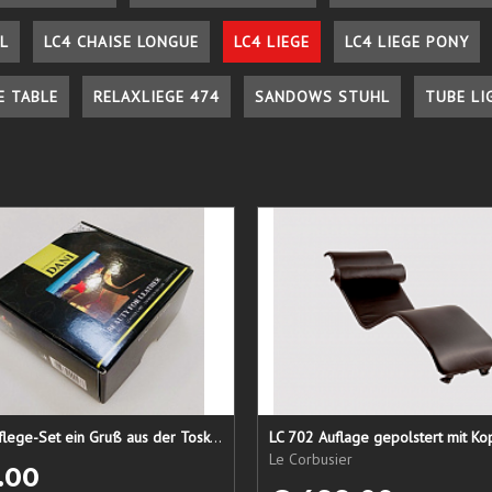
L
LC4 CHAISE LONGUE
LC4 LIEGE
LC4 LIEGE PONY
E TABLE
RELAXLIEGE 474
SANDOWS STUHL
TUBE LI
Lederpflege-Set ein Gruß aus der Toskana...
LC 702 Auflage gepolstert mit Ko
Le Corbusier
.00