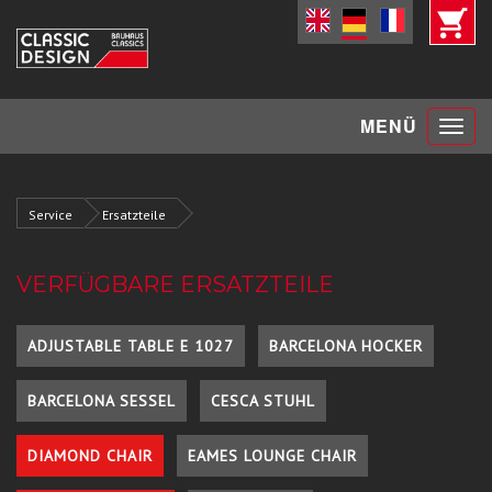
Toggle
MENÜ
navigat
Service
Ersatzteile
VERFÜGBARE ERSATZTEILE
ADJUSTABLE TABLE E 1027
BARCELONA HOCKER
BARCELONA SESSEL
CESCA STUHL
DIAMOND CHAIR
EAMES LOUNGE CHAIR