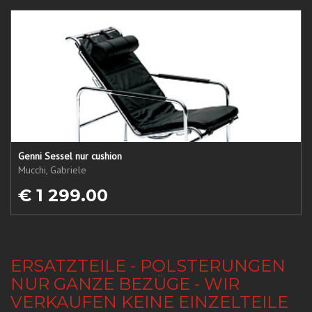
Genni Sessel nur cushion
Mucchi, Gabriele
€ 1 299.00
ERSATZTEILE - POLSTERUNGEN
NUR GANZE BEZÜGE - WIR
VERKAUFEN KEINE EINZELTEILE