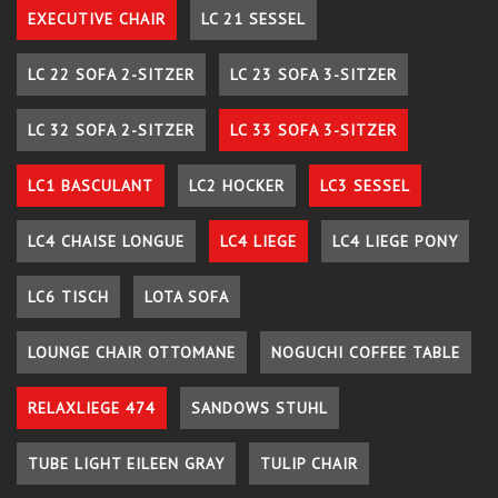
EXECUTIVE CHAIR
LC 21 SESSEL
LC 22 SOFA 2-SITZER
LC 23 SOFA 3-SITZER
LC 32 SOFA 2-SITZER
LC 33 SOFA 3-SITZER
LC1 BASCULANT
LC2 HOCKER
LC3 SESSEL
LC4 CHAISE LONGUE
LC4 LIEGE
LC4 LIEGE PONY
LC6 TISCH
LOTA SOFA
LOUNGE CHAIR OTTOMANE
NOGUCHI COFFEE TABLE
RELAXLIEGE 474
SANDOWS STUHL
TUBE LIGHT EILEEN GRAY
TULIP CHAIR