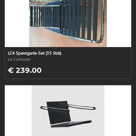
LC4 Spanngurte-Set (35 Stck)
Le Corbusier
€ 239.00