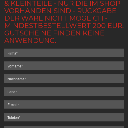
& KLEINTEILE - NUR DIE IM SHOP
VORHANDEN SIND - RÜCKGABE
DER WARE NICHT MÖGLICH -
MINDESTBESTELLWERT 200 EUR.
GUTSCHEINE FINDEN KEINE
ANWENDUNG.