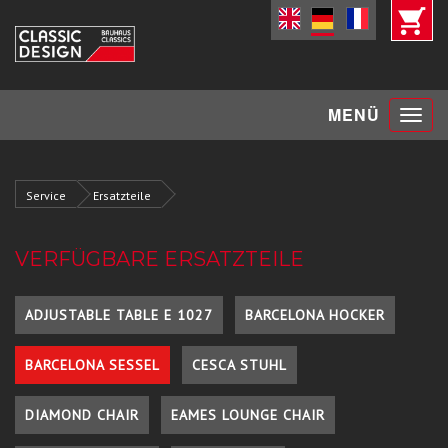
Toggle
MENÜ
navigat
Service
Ersatzteile
VERFÜGBARE ERSATZTEILE
ADJUSTABLE TABLE E 1027
BARCELONA HOCKER
BARCELONA SESSEL
CESCA STUHL
DIAMOND CHAIR
EAMES LOUNGE CHAIR