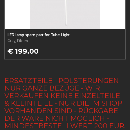
LED lamp spare part for Tube Light
Gray, Eileen
€ 199.00
ERSATZTEILE - POLSTERUNGEN
NUR GANZE BEZÜGE - WIR
VERKAUFEN KEINE EINZELTEILE
& KLEINTEILE - NUR DIE IM SHOP
VORHANDEN SIND - RÜCKGABE
DER WARE NICHT MÖGLICH -
MINDESTBESTELLWERT 200 EUR.