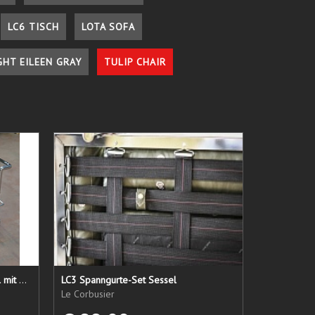
LC6 TISCH
LOTA SOFA
GHT EILEEN GRAY
TULIP CHAIR
LC 21 Sessel nur das Untergestell mit elastischen Straps
LC3 Spanngurte-Set Sessel
Le Corbusier