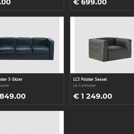
.00
€ 699.00
ster 3-Sitzer
LC3 Polster Sessel
usier
Le Corbusier
 849.00
€ 1 249.00