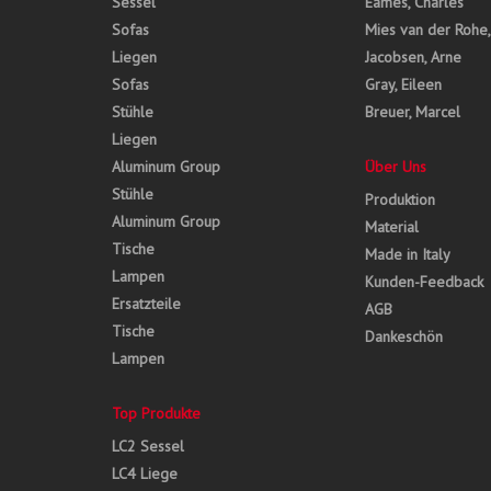
Sessel
Eames, Charles
Sofas
Mies van der Rohe
Liegen
Jacobsen, Arne
Sofas
Gray, Eileen
Stühle
Breuer, Marcel
Liegen
Aluminum Group
Über Uns
Stühle
Produktion
Aluminum Group
Material
Tische
Made in Italy
Lampen
Kunden-Feedback
Ersatzteile
AGB
Tische
Dankeschön
Lampen
Top Produkte
LC2 Sessel
LC4 Liege