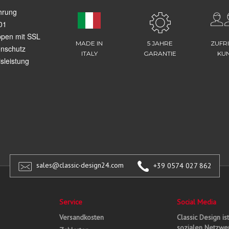
hrung
01
ppen mit SSL
MADE IN
5 JAHRE
ZUFR
enschutz
ITALY
GARANTIE
KU
sleistung
sales@classic-design24.com
+39 0574 027 862
Service
Social Media
Versandkosten
Classic Design is
sozialen Netzwer