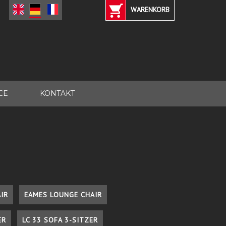
WARENKORB
CE
KONTAKT
IR
EAMES LOUNGE CHAIR
ER
LC 33 SOFA 3-SITZER