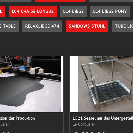
L
LC4 CHAISE LONGUE
LC4 LIEGE
LC4 LIEGE PONY
E TABLE
RELAXLIEGE 474
SANDOWS STUHL
TUBE LI
tion der Produktion
usier
Le Corbusier