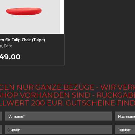
sen für Tulip Chair (Tulpe)
n, Eero
49.00
GEN NUR GANZE BEZÜGE - WIR VER
IM SHOP VORHANDEN SIND - RÜCKGA
LLWERT 200 EUR. GUTSCHEINE FI