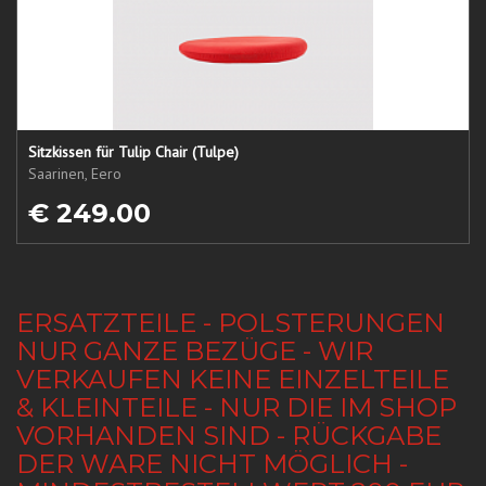
Sitzkissen für Tulip Chair (Tulpe)
Saarinen, Eero
€ 249.00
ERSATZTEILE - POLSTERUNGEN
NUR GANZE BEZÜGE - WIR
VERKAUFEN KEINE EINZELTEILE
& KLEINTEILE - NUR DIE IM SHOP
VORHANDEN SIND - RÜCKGABE
DER WARE NICHT MÖGLICH -