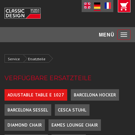
Toggle
MENÜ
navigat
Service
Ersatzteile
VERFÜGBARE ERSATZTEILE
ADJUSTABLE TABLE E 1027
BARCELONA HOCKER
BARCELONA SESSEL
CESCA STUHL
DIAMOND CHAIR
EAMES LOUNGE CHAIR