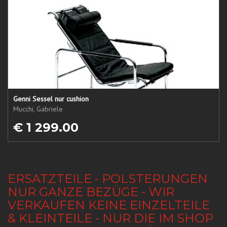
Genni Sessel nur cushion
Mucchi, Gabriele
€ 1 299.00
ERSATZTEILE - POLSTERUNGEN
NUR GANZE BEZÜGE - WIR
VERKAUFEN KEINE EINZELTEILE
& KLEINTEILE - NUR DIE IM SHOP