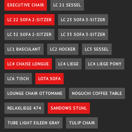
EXECUTIVE CHAIR
LC 21 SESSEL
LC 22 SOFA 2-SITZER
LC 23 SOFA 3-SITZER
LC 32 SOFA 2-SITZER
LC 33 SOFA 3-SITZER
LC1 BASCULANT
LC2 HOCKER
LC3 SESSEL
LC4 CHAISE LONGUE
LC4 LIEGE
LC4 LIEGE PONY
LC6 TISCH
LOTA SOFA
LOUNGE CHAIR OTTOMANE
NOGUCHI COFFEE TABLE
RELAXLIEGE 474
SANDOWS STUHL
TUBE LIGHT EILEEN GRAY
TULIP CHAIR