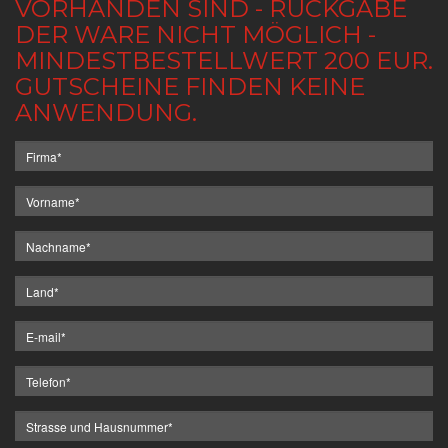
VORHANDEN SIND - RÜCKGABE
DER WARE NICHT MÖGLICH -
MINDESTBESTELLWERT 200 EUR.
GUTSCHEINE FINDEN KEINE
ANWENDUNG.