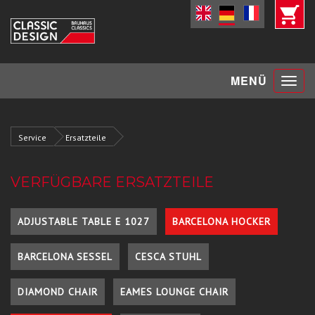
Toggle
MENÜ
navigat
Service
Ersatzteile
VERFÜGBARE ERSATZTEILE
ADJUSTABLE TABLE E 1027
BARCELONA HOCKER
BARCELONA SESSEL
CESCA STUHL
DIAMOND CHAIR
EAMES LOUNGE CHAIR