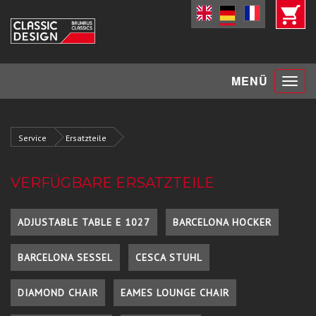
Toggle
MENÜ
navigat
Service
Ersatzteile
VERFÜGBARE ERSATZTEILE
ADJUSTABLE TABLE E 1027
BARCELONA HOCKER
BARCELONA SESSEL
CESCA STUHL
DIAMOND CHAIR
EAMES LOUNGE CHAIR