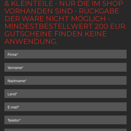
& KLEINTEILE - NUR DIE IM SHOP
VORHANDEN SIND - RÜCKGABE
DER WARE NICHT MÖGLICH -
MINDESTBESTELLWERT 200 EUR.
GUTSCHEINE FINDEN KEINE
ANWENDUNG.