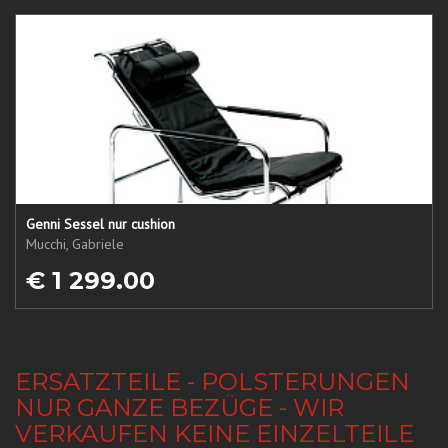
Genni Sessel nur cushion
Mucchi, Gabriele
€ 1 299.00
ERSATZTEILE - POLSTERUNGEN
NUR GANZE BEZÜGE - WIR
VERKAUFEN KEINE EINZELTEILE