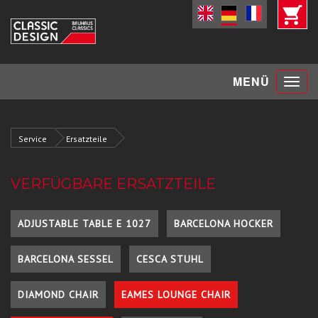
Toggle
MENÜ
navigat
Service
Ersatzteile
VERFÜGBARE ERSATZTEILE
ADJUSTABLE TABLE E 1027
BARCELONA HOCKER
BARCELONA SESSEL
CESCA STUHL
DIAMOND CHAIR
EAMES LOUNGE CHAIR