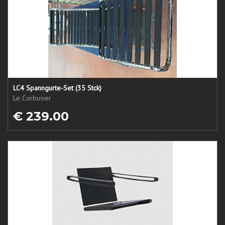
LC4 Spanngurte-Set (35 Stck)
Le Corbusier
€ 239.00