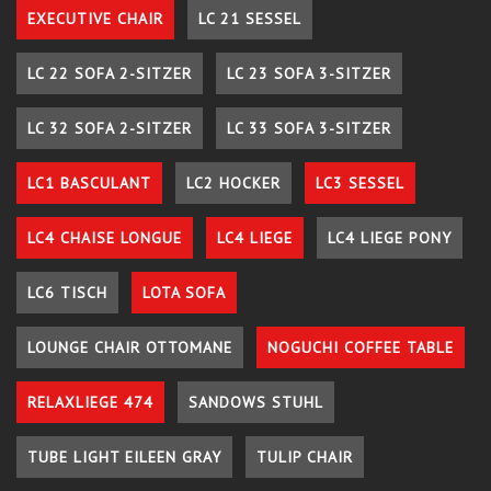
EXECUTIVE CHAIR
LC 21 SESSEL
LC 22 SOFA 2-SITZER
LC 23 SOFA 3-SITZER
LC 32 SOFA 2-SITZER
LC 33 SOFA 3-SITZER
LC1 BASCULANT
LC2 HOCKER
LC3 SESSEL
LC4 CHAISE LONGUE
LC4 LIEGE
LC4 LIEGE PONY
LC6 TISCH
LOTA SOFA
LOUNGE CHAIR OTTOMANE
NOGUCHI COFFEE TABLE
RELAXLIEGE 474
SANDOWS STUHL
TUBE LIGHT EILEEN GRAY
TULIP CHAIR