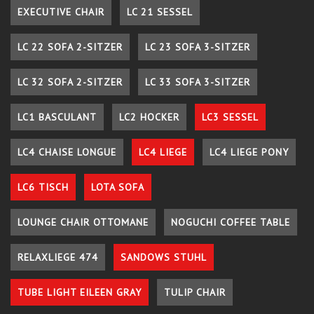
EXECUTIVE CHAIR
LC 21 SESSEL
LC 22 SOFA 2-SITZER
LC 23 SOFA 3-SITZER
LC 32 SOFA 2-SITZER
LC 33 SOFA 3-SITZER
LC1 BASCULANT
LC2 HOCKER
LC3 SESSEL
LC4 CHAISE LONGUE
LC4 LIEGE
LC4 LIEGE PONY
LC6 TISCH
LOTA SOFA
LOUNGE CHAIR OTTOMANE
NOGUCHI COFFEE TABLE
RELAXLIEGE 474
SANDOWS STUHL
TUBE LIGHT EILEEN GRAY
TULIP CHAIR