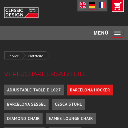
Toggle
MENÜ
navigat
Service
Ersatzteile
VERFÜGBARE ERSATZTEILE
ADJUSTABLE TABLE E 1027
BARCELONA HOCKER
BARCELONA SESSEL
CESCA STUHL
DIAMOND CHAIR
EAMES LOUNGE CHAIR