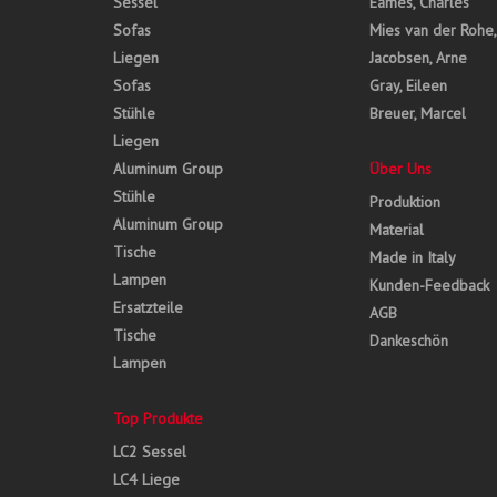
Sessel
Eames, Charles
Sofas
Mies van der Rohe
Liegen
Jacobsen, Arne
Sofas
Gray, Eileen
Stühle
Breuer, Marcel
Liegen
Aluminum Group
Über Uns
Stühle
Produktion
Aluminum Group
Material
Tische
Made in Italy
Lampen
Kunden-Feedback
Ersatzteile
AGB
Tische
Dankeschön
Lampen
Top Produkte
LC2 Sessel
LC4 Liege