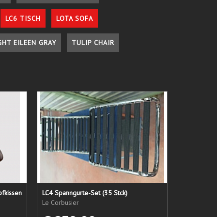
LC6 TISCH
LOTA SOFA
GHT EILEEN GRAY
TULIP CHAIR
pfkissen
LC4 Spanngurte-Set (35 Stck)
Le Corbusier