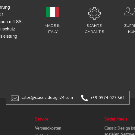
hrung
01
ppen mit SSL
MADE IN
5 JAHRE
ZUFR
enschutz
ITALY
GARANTIE
KU
sleistung
sales@classic-design24.com
+39 0574 027 862
Service
Social Media
Versandkosten
Classic Design is
sozialen Netzwer