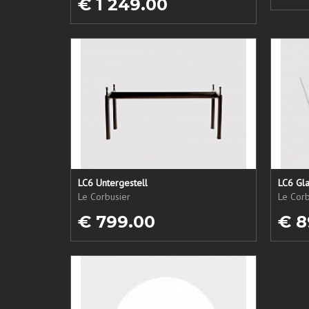
€ 1 249.00
LC6 Untergestell
LC6 Gla
Le Corbusier
Le Corb
€ 799.00
€ 8