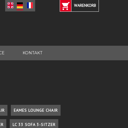
WARENKORB
CE
KONTAKT
IR
EAMES LOUNGE CHAIR
ER
LC 33 SOFA 3-SITZER