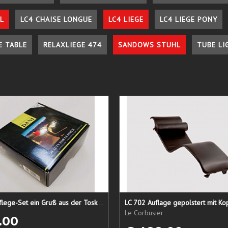
L
LC4 CHAISE LONGUE
LC4 LIEGE
LC4 LIEGE PONY
E TABLE
RELAXLIEGE 474
SANDOWS STUHL
TUBE LI
Lederpflege-Set ein Gruß aus der Toskana...
LC 702 Auflage gepolstert mit Ko
Le Corbusier
.00