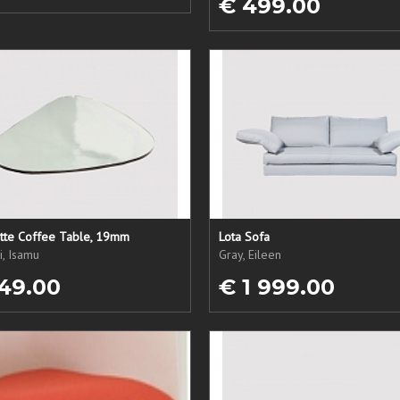
€ 499.00
atte Coffee Table, 19mm
Lota Sofa
, Isamu
Gray, Eileen
49.00
€ 1 999.00