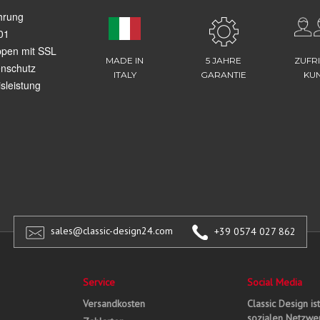
hrung
01
ppen mit SSL
MADE IN
5 JAHRE
ZUFR
enschutz
ITALY
GARANTIE
KU
sleistung
sales@classic-design24.com
+39 0574 027 862
Service
Social Media
Versandkosten
Classic Design is
sozialen Netzwer