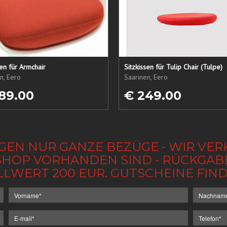
sen für Armchair
Sitzkissen für Tulip Chair (Tulpe)
n, Eero
Saarinen, Eero
89.00
€ 249.00
GEN NUR GANZE BEZÜGE - WIR VER
IM SHOP VORHANDEN SIND - RÜCKGA
LLWERT 200 EUR. GUTSCHEINE FI