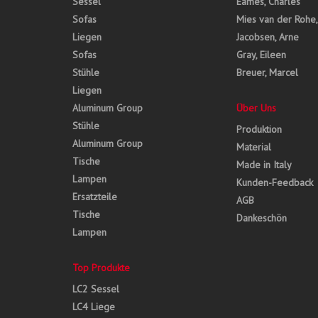
Sessel
Eames, Charles
Sofas
Mies van der Rohe
Liegen
Jacobsen, Arne
Sofas
Gray, Eileen
Stühle
Breuer, Marcel
Liegen
Aluminum Group
Über Uns
Stühle
Produktion
Aluminum Group
Material
Tische
Made in Italy
Lampen
Kunden-Feedback
Ersatzteile
AGB
Tische
Dankeschön
Lampen
Top Produkte
LC2 Sessel
LC4 Liege