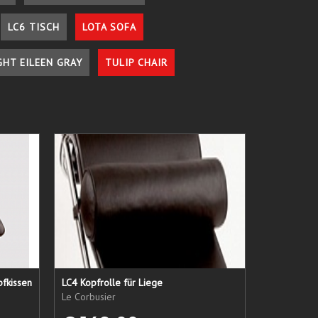
LC6 TISCH
LOTA SOFA
GHT EILEEN GRAY
TULIP CHAIR
pfkissen
LC4 Kopfrolle für Liege
Le Corbusier