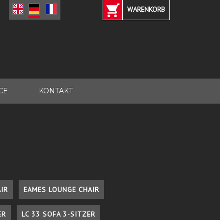
WARENKORB
CE
KONTAKT
IR
EAMES LOUNGE CHAIR
ER
LC 33 SOFA 3-SITZER