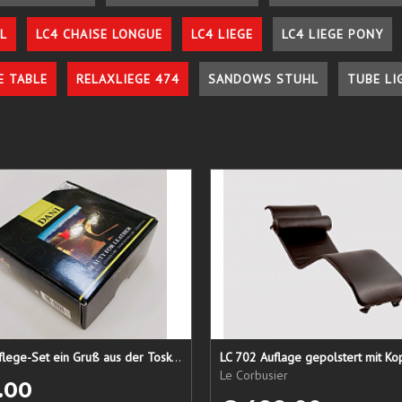
L
LC4 CHAISE LONGUE
LC4 LIEGE
LC4 LIEGE PONY
E TABLE
RELAXLIEGE 474
SANDOWS STUHL
TUBE LI
Lederpflege-Set ein Gruß aus der Toskana...
LC 702 Auflage gepolstert mit Ko
Le Corbusier
.00