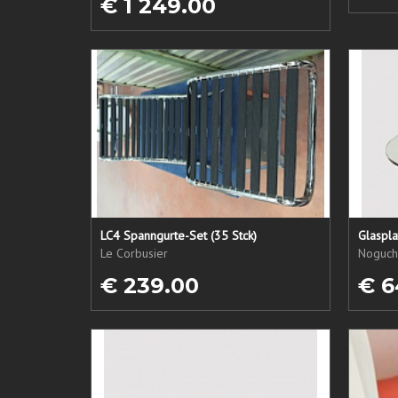
€ 1 249.00
LC4 Spanngurte-Set (35 Stck)
Glaspl
Le Corbusier
Noguchi
€ 239.00
€ 6