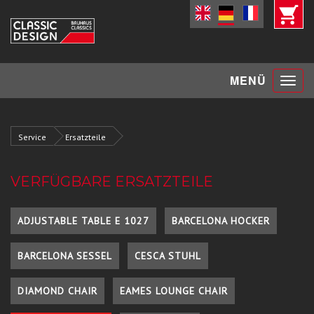
Toggle
MENÜ
navigat
Service
Ersatzteile
VERFÜGBARE ERSATZTEILE
ADJUSTABLE TABLE E 1027
BARCELONA HOCKER
BARCELONA SESSEL
CESCA STUHL
DIAMOND CHAIR
EAMES LOUNGE CHAIR