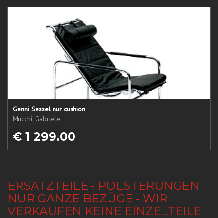
Genni Sessel nur cushion
Mucchi, Gabriele
€ 1 299.00
ERSATZTEILE - POLSTERUNGEN
NUR GANZE BEZÜGE - WIR
VERKAUFEN KEINE EINZELTEILE