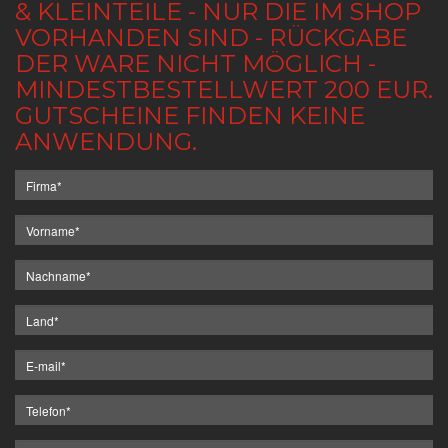
& KLEINTEILE - NUR DIE IM SHOP
VORHANDEN SIND - RÜCKGABE
DER WARE NICHT MÖGLICH -
MINDESTBESTELLWERT 200 EUR.
GUTSCHEINE FINDEN KEINE
ANWENDUNG.