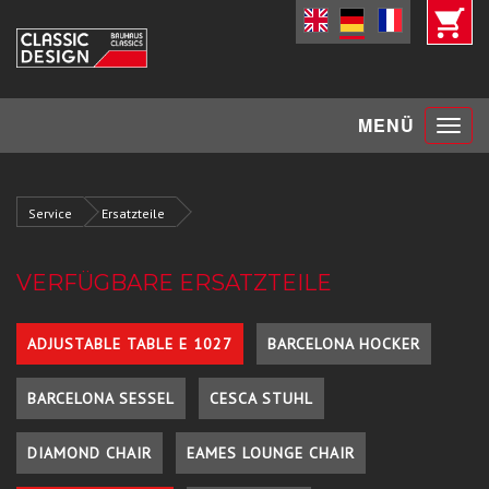
Toggle
MENÜ
navigat
Service
Ersatzteile
VERFÜGBARE ERSATZTEILE
ADJUSTABLE TABLE E 1027
BARCELONA HOCKER
BARCELONA SESSEL
CESCA STUHL
DIAMOND CHAIR
EAMES LOUNGE CHAIR