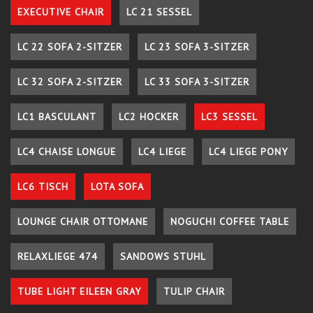
EXECUTIVE CHAIR
LC 21 SESSEL
LC 22 SOFA 2-SITZER
LC 23 SOFA 3-SITZER
LC 32 SOFA 2-SITZER
LC 33 SOFA 3-SITZER
LC1 BASCULANT
LC2 HOCKER
LC3 SESSEL
LC4 CHAISE LONGUE
LC4 LIEGE
LC4 LIEGE PONY
LC6 TISCH
LOTA SOFA
LOUNGE CHAIR OTTOMANE
NOGUCHI COFFEE TABLE
RELAXLIEGE 474
SANDOWS STUHL
TUBE LIGHT EILEEN GRAY
TULIP CHAIR