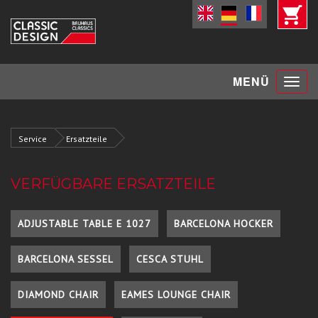
Toggle
MENÜ
navigat
Service
Ersatzteile
VERFÜGBARE ERSATZTEILE
ADJUSTABLE TABLE E 1027
BARCELONA HOCKER
BARCELONA SESSEL
CESCA STUHL
DIAMOND CHAIR
EAMES LOUNGE CHAIR