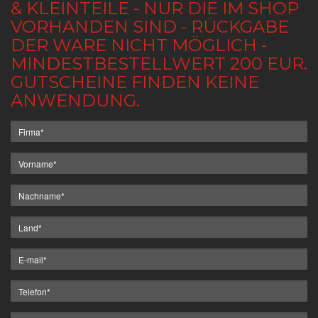
& KLEINTEILE - NUR DIE IM SHOP
VORHANDEN SIND - RÜCKGABE
DER WARE NICHT MÖGLICH -
MINDESTBESTELLWERT 200 EUR.
GUTSCHEINE FINDEN KEINE
ANWENDUNG.