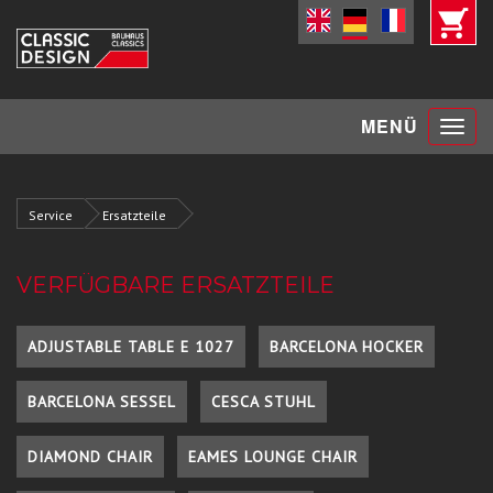
Toggle
MENÜ
navigat
Service
Ersatzteile
VERFÜGBARE ERSATZTEILE
ADJUSTABLE TABLE E 1027
BARCELONA HOCKER
BARCELONA SESSEL
CESCA STUHL
DIAMOND CHAIR
EAMES LOUNGE CHAIR