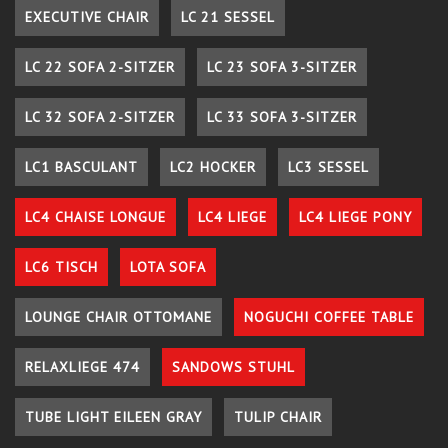
EXECUTIVE CHAIR
LC 21 SESSEL
LC 22 SOFA 2-SITZER
LC 23 SOFA 3-SITZER
LC 32 SOFA 2-SITZER
LC 33 SOFA 3-SITZER
LC1 BASCULANT
LC2 HOCKER
LC3 SESSEL
LC4 CHAISE LONGUE
LC4 LIEGE
LC4 LIEGE PONY
LC6 TISCH
LOTA SOFA
LOUNGE CHAIR OTTOMANE
NOGUCHI COFFEE TABLE
RELAXLIEGE 474
SANDOWS STUHL
TUBE LIGHT EILEEN GRAY
TULIP CHAIR