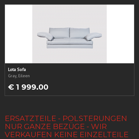
Lota Sofa
Gray, Eileen
€ 1 999.00
ERSATZTEILE - POLSTERUNGEN
NUR GANZE BEZÜGE - WIR
VERKAUFEN KEINE EINZELTEILE